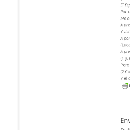
El Es
Por 
Me h
A pre
Y vis
A pon
(Luca
A pre
(1 Ju
Pero 
(2 Co
Y el 
En
Tu di