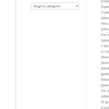
(Colo
Espír
Cuand
(Mar
Pero
(Efes
Por l
Subie
Y dio
(1 Co
Ahora
(Rom
Bende
(Juan
Enton
(Juan
De ci
(Mat
El qu
(Luca