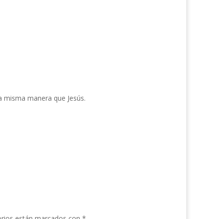
 la misma manera que Jesús.
orios están marcados con
*