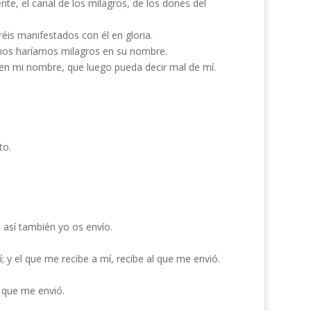
nte, el canal de los milagros, de los dones del
éis manifestados con él en gloria.
chos haríamos milagros en su nombre.
 en mi nombre, que luego pueda decir mal de mí.
to.
 así también yo os envío.
í; y el que me recibe a mí, recibe al que me envió.
l que me envió.