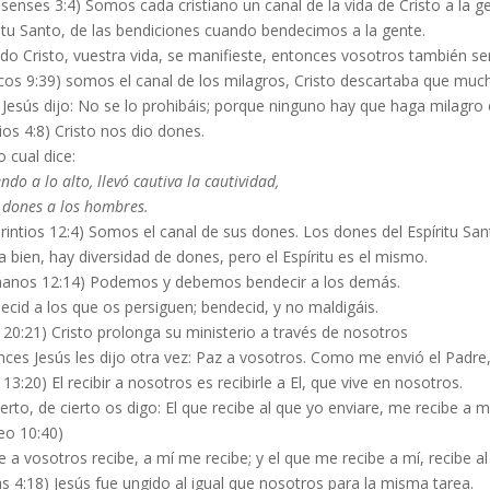
senses 3:4) Somos cada cristiano un canal de la vida de Cristo a la ge
itu Santo, de las bendiciones cuando bendecimos a la gente.
o Cristo, vuestra vida, se manifieste, entonces vosotros también ser
cos 9:39) somos el canal de los milagros, Cristo descartaba que mu
 Jesús dijo: No se lo prohibáis; porque ninguno hay que haga milagro
ios 4:8) Cristo nos dio dones.
o cual dice:
ndo a lo alto, llevó cautiva la cautividad,
 dones a los hombres.
rintios 12:4) Somos el canal de sus dones. Los dones del Espíritu San
 bien, hay diversidad de dones, pero el Espíritu es el mismo.
anos 12:14) Podemos y debemos bendecir a los demás.
cid a los que os persiguen; bendecid, y no maldigáis.
 20:21) Cristo prolonga su ministerio a través de nosotros
ces Jesús les dijo otra vez: Paz a vosotros. Como me envió el Padre,
 13:20) El recibir a nosotros es recibirle a El, que vive en nosotros.
erto, de cierto os digo: El que recibe al que yo enviare, me recibe a m
eo 10:40)
e a vosotros recibe, a mí me recibe; y el que me recibe a mí, recibe a
s 4:18) Jesús fue ungido al igual que nosotros para la misma tarea.