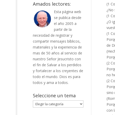
Amados lectores:
(1 Co
¿No s
Esta página web
(1 Co
se publica desde
¿O ig
el año 2005 a
vues
partir de la
(1 Co
necesidad de registrar y
Porqu
compartir mensajes bíblicos,
de Di
materiales y la experiencia de
(Hech
mas de 50 años al servicio de
Porq
nuestro Señor Jesucristo con
(2 Co
el fin de Salvar a los perdidos
Porq
y fortalecer a los creyentes de
no he
todo el mundo. Dios es para
(2 Co
todos y ama a todos.
Porq
sino 
Seleccione un tema
(Rom
Seleccione
Porqu
un
con l
tema