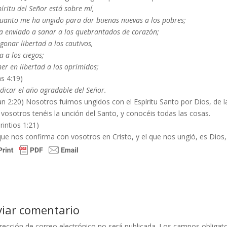
píritu del Señor está sobre mí,
cuanto me ha ungido para dar buenas nuevas a los pobres;
a enviado a sanar a los quebrantados de corazón;
gonar libertad a los cautivos,
ta a los ciegos;
er en libertad a los oprimidos;
s 4:19)
dicar el año agradable del Señor.
an 2:20) Nosotros fuimos ungidos con el Espíritu Santo por Dios, de
vosotros tenéis la unción del Santo, y conocéis todas las cosas.
rintios 1:21)
que nos confirma con vosotros en Cristo, y el que nos ungió, es Dios,
viar comentario
rección de correo electrónico no será publicada.
Los campos obligat