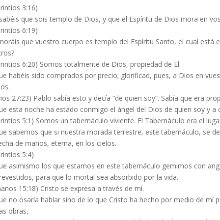
rintios 3:16)
abéis que sois templo de Dios, y que el Espíritu de Dios mora en vo
rintios 6:19)
noráis que vuestro cuerpo es templo del Espíritu Santo, el cual está e
tros?
rintios 6:20) Somos totalmente de Dios, propiedad de El.
e habéis sido comprados por precio; glorificad, pues, a Dios en vuest
os.
os 27:23) Pablo sabía esto y decía “de quien soy”. Sabía que era pro
ue esta noche ha estado conmigo el ángel del Dios de quien soy y a q
rintios 5:1) Somos un tabernáculo viviente. El Tabernáculo era el lu
ue sabemos que si nuestra morada terrestre, este tabernáculo, se des
cha de manos, eterna, en los cielos.
rintios 5:4)
ue asimismo los que estamos en este tabernáculo gemimos con angu
revestidos, para que lo mortal sea absorbido por la vida.
anos 15:18) Cristo se expresa a través de mí.
e no osaría hablar sino de lo que Cristo ha hecho por medio de mí par
as obras,