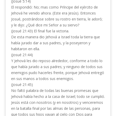
(Josué 5:14)
El respondió: No; mas como Príncipe del ejército de
Jehová he venido ahora. (Este era Jesús). Entonces
Josué, postrándose sobre su rostro en tierra, le adoró;
y le dijo: ¿Qué dice mi Señor a su siervo?
(Josué 21:43) El final fue la victoria.
De esta manera dio Jehová a Israel toda la tierra que
había jurado dar a sus padres, y la poseyeron y
habitaron en ella.
(Josué 21:44)
Y Jehová les dio reposo alrededor, conforme a todo lo
que había jurado a sus padres; y ninguno de todos sus
enemigos pudo hacerles frente, porque Jehová entregó
en sus manos a todos sus enemigos.
(Josué 21:45)
No faltó palabra de todas las buenas promesas que
Jehová había hecho a la casa de Israel; todo se cumplió.
Jesús está con nosotros (y en nosotros) y venceremos
en la batalla final por las almas de las personas, para
que todos sus hijos vayan al cielo con Dios para