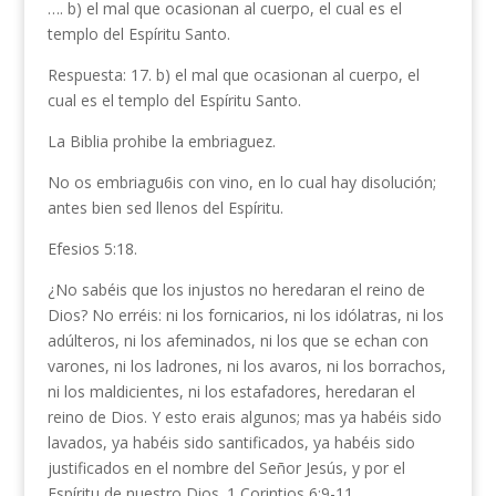
…. b) el mal que ocasionan al cuer­po, el cual es el
templo del Espíritu Santo.
Respuesta: 17. b) el mal que ocasionan al cuerpo, el
cual es el templo del Espíritu Santo.
La Biblia prohibe la embriaguez.
No os embriagu6is con vino, en lo cual hay disolución;
antes bien sed llenos del Espíritu.
Efesios 5:18.
¿No sabéis que los injustos no heredaran el reino de
Dios? No erréis: ni los fornicarios, ni los idólatras, ni los
adúlteros, ni los afemina­dos, ni los que se echan con
varones, ni los ladrones, ni los avaros, ni los borrachos,
ni los maldicientes, ni los estafadores, heredaran el
reino de Dios. Y esto erais algunos; mas ya habéis sido
lavados, ya habéis sido santificados, ya habéis sido
justificados en el nombre del Señor Jesús, y por el
Espíritu de nuestro Dios. 1 Corintios 6:9-11.