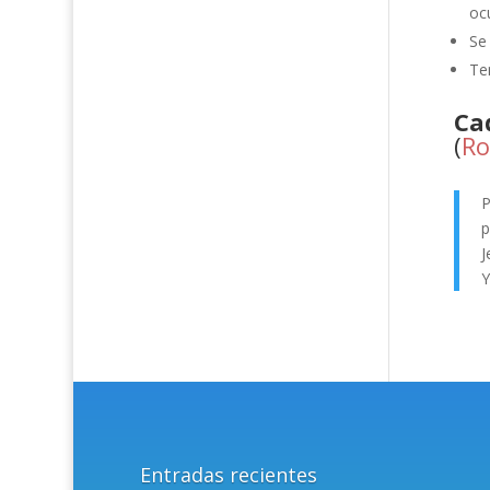
oc
Se
Te
Ca
(
Ro
P
p
J
Y
Entradas recientes