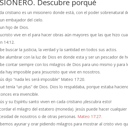
SIONERO. Descubre porqué
da cristiano es un misionero donde está, con el poder sobrenatural del
 un embajador del cielo.
un hijo de Dios.
sucristo vive en el para hacer obras aún mayores que las que hizo cuan
n 14:12.
e buscar la justicia, la verdad y la santidad en todos sus actos.
be alumbrar con la luz de Dios en donde esta y ser un pescador de 
be contar siempre con los milagros de Dios para uno mismo y para 
da hay imposible para Jesucristo que vive en nosotros.
sús dijo “nada les será imposible” Mateo 17:20.
sué tenía “un plus” de Dios. Dios lo respaldaba, porque estaba hacien
tonces era invencible.
ús y su Espíritu santo viven en cada cristiano ¡descubra esto!
cordar el milagro del estatero (moneda). Jesús puede hacer cualquier 
cesidad de nosotros o de otras personas.
Mateo 17:27.
bemos ayunar y orar pidiendo milagros para mostrar al cristo vivo 