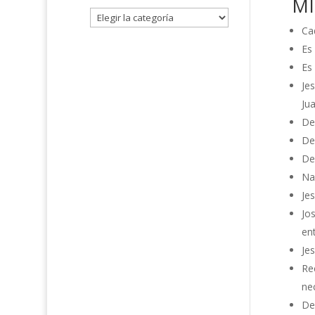
MI
Ca
Es
Es 
Je
Jua
Deb
De
De
Na
Je
Jo
en
Jes
Re
ne
De