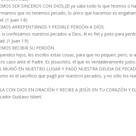
MOS SER SINCEROS CON DIOS,(El ya sabe todo lo que hicimos o h
firmamos que no tenemos pecado, lo único que hacemos es engañarn
d. (1 Juan 1:8)
MOS ARREPENTIRNOS Y PEDIRLE PERDÓN A DIOS.
, si confesamos nuestros pecados a Dios, él es fiel y justo para per
d. (1 Juan 1:9)
MOS RECIBIR SU PERDÓN.
queridos hijos, les escribo estas cosas, para que no pequen; pero, s
ro caso ante el Padre. Es Jesucristo, el que es verdaderamente justo.
S MURIÓ EN NUESTRO LUGAR Y PAGÓ NUESTRA DEUDA DE PECAD
smo es el sacrificio que pagó por nuestros pecados, y no sólo los nu
LA CON DIOS EN ORACIÓN Y RECIBE A JESÚS EN TU CORAZÓN Y E
cador Gustavo Isbert.