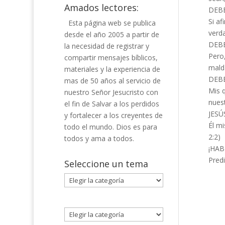
Amados lectores:
DEBE
Si a
Esta página web se publica
verda
desde el año 2005 a partir de
DEBE
la necesidad de registrar y
Pero
compartir mensajes bíblicos,
malda
materiales y la experiencia de
DEBE
mas de 50 años al servicio de
Mis 
nuestro Señor Jesucristo con
nuest
el fin de Salvar a los perdidos
JESÚ
y fortalecer a los creyentes de
Él mi
todo el mundo. Dios es para
2:2)
todos y ama a todos.
¡HAB
Predi
Seleccione un tema
Seleccione
un
tema