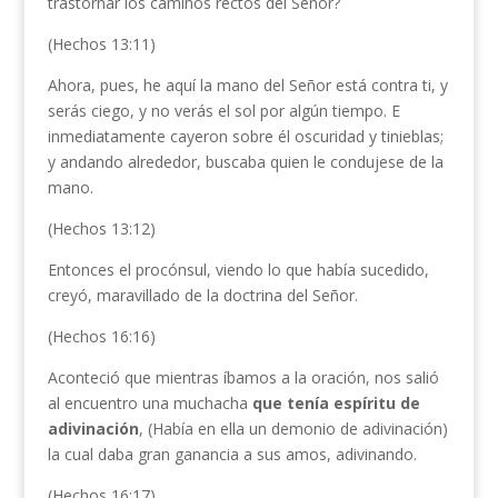
trastornar los caminos rectos del Señor?
(Hechos 13:11)
Ahora, pues, he aquí la mano del Señor está contra ti, y
serás ciego, y no verás el sol por algún tiempo. E
inmediatamente cayeron sobre él oscuridad y tinieblas;
y andando alrededor, buscaba quien le condujese de la
mano.
(Hechos 13:12)
Entonces el procónsul, viendo lo que había sucedido,
creyó, maravillado de la doctrina del Señor.
(Hechos 16:16)
Aconteció que mientras íbamos a la oración, nos salió
al encuentro una muchacha
que
tenía espíritu de
adivinación
, (Había en ella un demonio de adivinación)
la cual daba gran ganancia a sus amos, adivinando.
(Hechos 16:17)