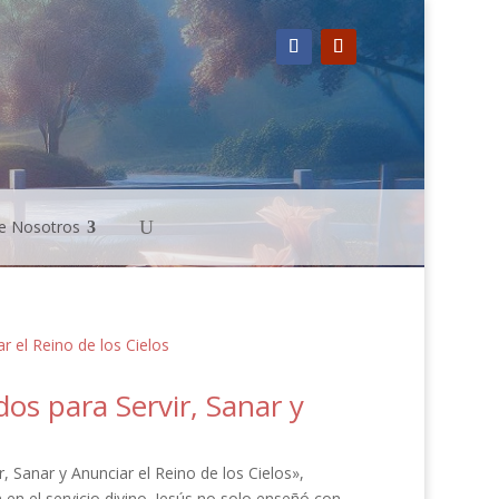
e Nosotros
os para Servir, Sanar y
 Sanar y Anunciar el Reino de los Cielos»,
 en el servicio divino. Jesús no solo enseñó con