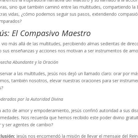
ras, sino que también caminó entre las multitudes, compartiendo la B
tras vidas, ¿cómo podemos seguir sus pasos, extendiendo compasión 
mparados?
sús: El Compasivo Maestro
 vio más allá de las multitudes, percibiendo almas sedientas de direc
 sus enseñanzas y acciones nos motivan a ser instrumentos de amo
osecha Abundante y la Oración
servar a las multitudes, Jesús nos dejó un llamado claro: orar por m
mos, también nosotros, elevar nuestras oraciones para ser instrumen
s?
derados por la Autoridad Divina
 acto de amor y empoderamiento, Jesús confirió autoridad a sus disc
rmedades. Nos recuerda que hemos recibido este poder divino gratu
r y ser agentes de cambio?
lusión:
Jesús nos encomendó la misión de llevar el mensaje del Reino