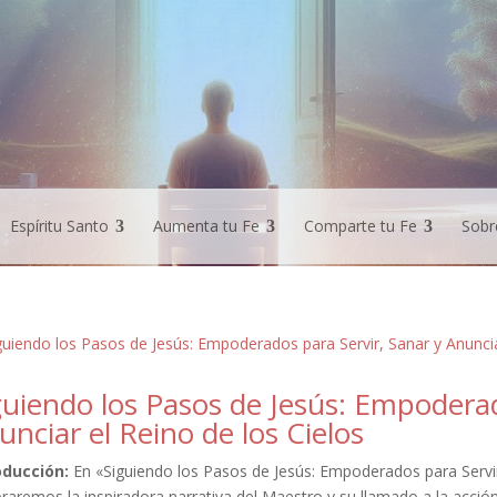
Espíritu Santo
Aumenta tu Fe
Comparte tu Fe
Sobr
guiendo los Pasos de Jesús: Empoderad
unciar el Reino de los Cielos
oducción:
En «Siguiendo los Pasos de Jesús: Empoderados para Servir,
raremos la inspiradora narrativa del Maestro y su llamado a la acción