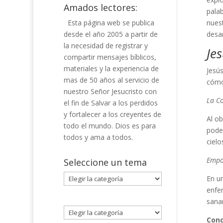
Amados lectores:
palab
Esta página web se publica
nues
desde el año 2005 a partir de
desa
la necesidad de registrar y
Je
compartir mensajes bíblicos,
materiales y la experiencia de
Jesús
mas de 50 años al servicio de
cómo
nuestro Señor Jesucristo con
La C
el fin de Salvar a los perdidos
y fortalecer a los creyentes de
Al ob
todo el mundo. Dios es para
pode
todos y ama a todos.
cielo
Empo
Seleccione un tema
Seleccione
En un
un
enfe
tema
sana
Conc