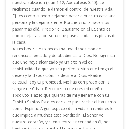
nuestra salvación (Juan 1:12; Apocalipsis 3:20). Le
recibimos cuando le damos el control de nuestra vida.
Ej.: es como cuando dejamos pasar a nuestra casa una
persona y la dejamos en el Porche y no la hacemos
pasar más allá. Y recibir el Bautismo en el E.Santo es
como dejar a la persona que pase a todas las piezas de
la casa.
4.
Hechos 5:32: Es necesaria una disposición de
renuncia al pecado y de obediencia a Dios. No significa
que uno haya alcanzado ya un alto nivel de
espiritualidad o que ya sea perfecto, sino que tenga el
deseo y la disposición. Es decirle a Dios: «Padre
celestial, soy tu propiedad. Me has comprado con la
sangre de Cristo. Reconozco que eres mi dueño
absoluto. Haz lo que quieras de mí y lléname con tu
Espíritu Santo» Esto es decisivo para recibir el bautismo
con el Espíritu. Algún aspecto de la vida sin rendir es lo
que impide a muchos esta bendición. El Señor ve
nuestro corazón, y si encuentra sinceridad en él, nos
bautizará con su Espíritu. El poder del Espíritu,