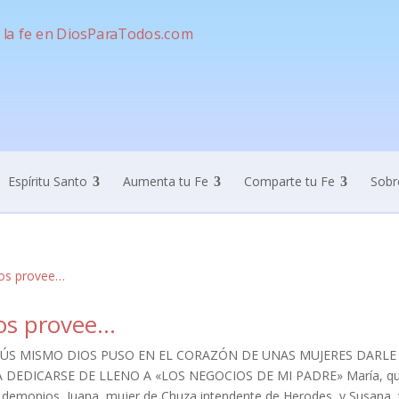
Espíritu Santo
Aumenta tu Fe
Comparte tu Fe
Sobr
os provee…
SÚS MISMO DIOS PUSO EN EL CORAZÓN DE UNAS MUJERES DARLE
 DEDICARSE DE LLENO A «LOS NEGOCIOS DE MI PADRE» María, que s
e demonios, Juana, mujer de Chuza intendente de Herodes, y Susana