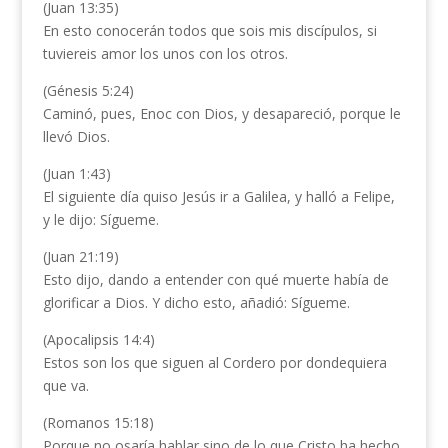
(Juan 13:35)
En esto conocerán todos que sois mis discípulos, si
tuviereis amor los unos con los otros.
(Génesis 5:24)
Caminó, pues, Enoc con Dios, y desapareció, porque le
llevó Dios.
(Juan 1:43)
El siguiente día quiso Jesús ir a Galilea, y halló a Felipe,
y le dijo: Sígueme.
(Juan 21:19)
Esto dijo, dando a entender con qué muerte había de
glorificar a Dios. Y dicho esto, añadió: Sígueme.
(Apocalipsis 14:4)
Estos son los que siguen al Cordero por dondequiera
que va.
(Romanos 15:18)
Porque no osaría hablar sino de lo que Cristo ha hecho