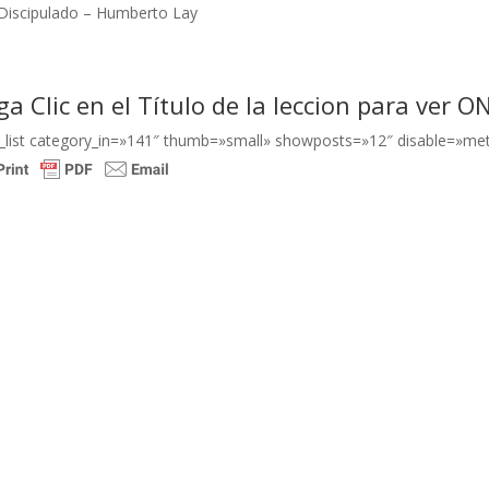
Discipulado – Humberto Lay
a Clic en el Título de la leccion para ver O
g_list category_in=»141″ thumb=»small» showposts=»12″ disable=»me