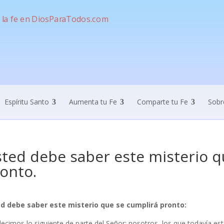
Espíritu Santo
Aumenta tu Fe
Comparte tu Fe
Sobr
ted debe saber este misterio 
onto.
d debe saber este misterio que se cumplirá pronto:
ecimos lo siguiente de parte del Señor: nosotros, los que todavía e