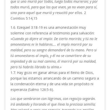
que si uno murió por todos, luego todos murieron; y por
todos murió, para que los que viven, ya no vivan para sí,
sino para aquel que murió y resucitó por ellos.
2
Corintios 5:14,15
1.6. Ezequiel 3:18-19 es una amonestación muy
solemne con referencia al testimonio para salvación:
«
Cuando yo dijere al impío: De cierto morirás; y tú no le
amonestares ni le hablares…. el impío morirá por su
maldad, pero su sangre demandaré de tu mano. Pero si
tú amonestares al impío, y él no se convirtiere de su
impiedad y de su mal camino, él morirá por su maldad,
pero tú habrás librado tu alma.»
1.7. Hay gozo en ganar almas para el Reino de Dios,
porque las estamos arrancando de un camino seguro a
la condenación eterna y de una vida sin propósito ni
esperanza (Salmo 126:5-6).
Los que sembraron con lágrimas, con regocijo segarán.
Irá andando y llorando el que lleva la preciosa semilla;
Mas volverá a venir con regocijo, trayendo sus gavillas.