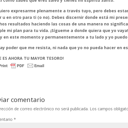
así como sabes que eres salvo y tienes mi Espíritu Santo.
uiero expresarme plenamente a través tuyo, pero debes esta
r u en otro para ti (o no). Debes discernir donde está mi pres
os resultados haciendo las cosas de una manera no significa 
le mi plan para tu vida. ¡Sígueme a donde quiera que yo vay
y en este momento y permanentemente a tu lado y yo puedo 
ay poder que me resista, ni nada que yo no pueda hacer en
E ES AHORA TU MAYOR TESORO!
viar comentario
rección de correo electrónico no será publicada.
Los campos obligat
ntario
*