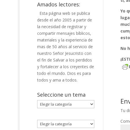
ti, 
Amados lectores:
Yo q
Esta página web se publica
luga
desde el año 2005 a partir de
much
la necesidad de registrar y
cump
compartir mensajes bíblicos,
esto
materiales y la experiencia de
mas de 50 años al servicio de
No h
nuestro Señor Jesucristo con
¡EST
el fin de Salvar a los perdidos
y fortalecer a los creyentes de
todo el mundo. Dios es para
todos y ama a todos.
Seleccione un tema
En
Seleccione
un
Tu di
tema
Come