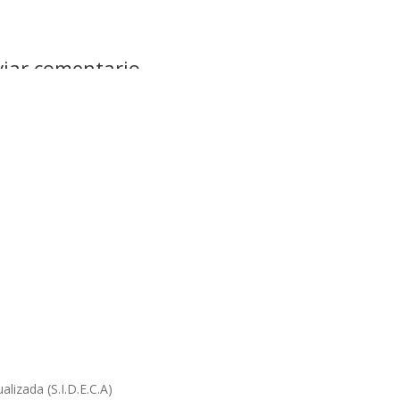
viar comentario
rección de correo electrónico no será publicada.
Los campos obligat
ntario
*
bre
*
eo electrónico
*
lizada (S.I.D.E.C.A)