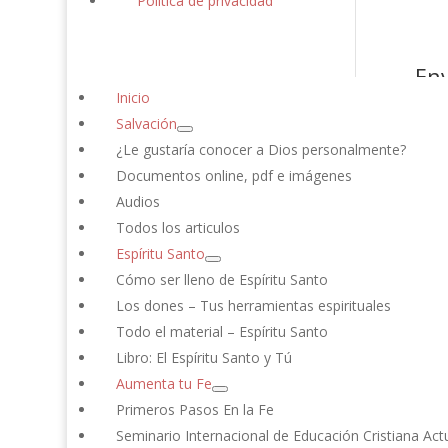
Política de privacidad
En
Inicio
Tu di
Salvación
Come
¿Le gustaría conocer a Dios personalmente?
Documentos online, pdf e imágenes
Audios
Todos los articulos
Espíritu Santo
Cómo ser lleno de Espíritu Santo
Los dones – Tus herramientas espirituales
Todo el material – Espíritu Santo
Libro: El Espíritu Santo y Tú
Nom
Aumenta tu Fe
Primeros Pasos En la Fe
Corr
Seminario Internacional de Educación Cristiana Actua