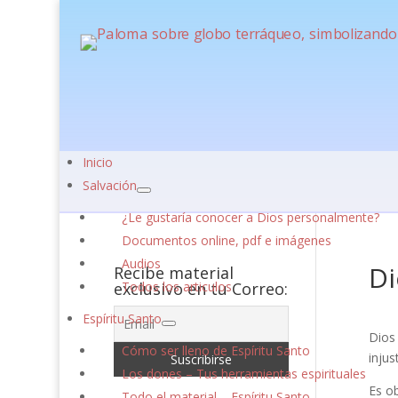
Inicio
Salvación
¿Le gustaría conocer a Dios personalmente?
Documentos online, pdf e imágenes
Audios
Di
Recibe material
exclusivo en tu Correo:
Todos los articulos
Espíritu Santo
Dios
Cómo ser lleno de Espíritu Santo
injus
Los dones – Tus herramientas espirituales
Es ob
Todo el material – Espíritu Santo