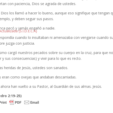
rtan con paciencia, Dios se agrada de ustedes.
Dios los llamó a hacer lo bueno, aunque eso signifique que tengan que
jemplo, y deben seguir sus pasos.
unca pecó y jamás engañó a nadie.
ctualizada (S.I.D.E.C.A)
espondía cuando lo insultaban ni amenazaba con vengarse cuando su
re juzga con justicia.
ismo cargó nuestros pecados sobre su cuerpo en la cruz, para que no
 y sus consecuencias) y vivir para lo que es recto.
as heridas de Jesús, ustedes son sanados.
s eran como ovejas que andaban descarriadas.
ahora han vuelto a su Pastor, al Guardián de sus almas. Jesús.
edro 2:19-25)