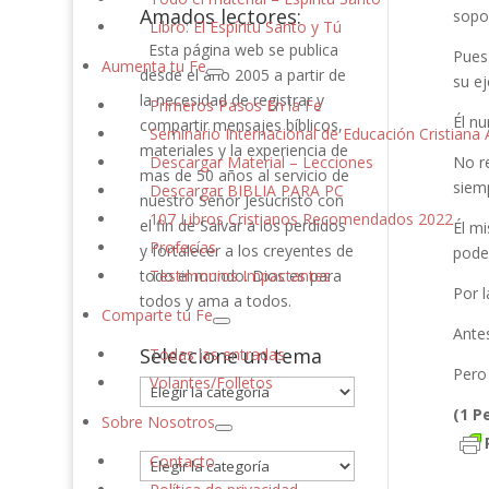
Amados lectores:
sopo
Libro: El Espíritu Santo y Tú
Esta página web se publica
Pues 
Aumenta tu Fe
desde el año 2005 a partir de
su e
la necesidad de registrar y
Primeros Pasos En la Fe
Él n
compartir mensajes bíblicos,
Seminario Internacional de Educación Cristiana A
materiales y la experiencia de
Descargar Material – Lecciones
No r
mas de 50 años al servicio de
siemp
Descargar BIBLIA PARA PC
nuestro Señor Jesucristo con
107 Libros Cristianos Recomendados 2022
el fin de Salvar a los perdidos
Él m
Profecías
y fortalecer a los creyentes de
poder
todo el mundo. Dios es para
Testimonios Impactantes
Por l
todos y ama a todos.
Comparte tu Fe
Ante
Seleccione un tema
Todas las entradas
Pero 
Volantes/Folletos
Seleccione
un
(1 P
Sobre Nosotros
tema
Contacto