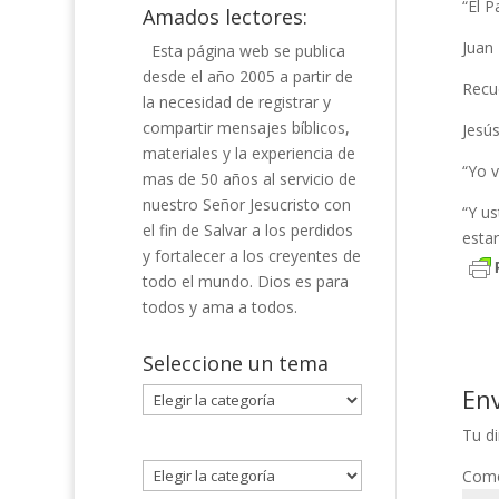
“El 
Amados lectores:
Juan 
Esta página web se publica
desde el año 2005 a partir de
Recue
la necesidad de registrar y
compartir mensajes bíblicos,
Jesús
materiales y la experiencia de
“Yo 
mas de 50 años al servicio de
nuestro Señor Jesucristo con
“Y u
el fin de Salvar a los perdidos
esta
y fortalecer a los creyentes de
todo el mundo. Dios es para
todos y ama a todos.
Seleccione un tema
En
Seleccione
un
Tu di
tema
Come