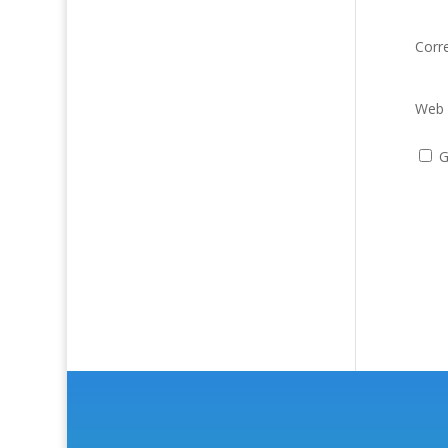
Corr
Web
G