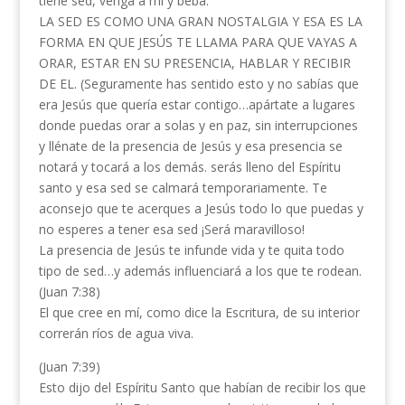
tiene sed, venga a mí y beba.
LA SED ES COMO UNA GRAN NOSTALGIA Y ESA ES LA
FORMA EN QUE JESÚS TE LLAMA PARA QUE VAYAS A
ORAR, ESTAR EN SU PRESENCIA, HABLAR Y RECIBIR
DE EL. (Seguramente has sentido esto y no sabías que
era Jesús que quería estar contigo…apártate a lugares
donde puedas orar a solas y en paz, sin interrupciones
y llénate de la presencia de Jesús y esa presencia se
notará y tocará a los demás. serás lleno del Espíritu
santo y esa sed se calmará temporariamente. Te
aconsejo que te acerques a Jesús todo lo que puedas y
no esperes a tener esa sed ¡Será maravilloso!
La presencia de Jesús te infunde vida y te quita todo
tipo de sed…y además influenciará a los que te rodean.
(Juan 7:38)
El que cree en mí, como dice la Escritura, de su interior
correrán ríos de agua viva.
(Juan 7:39)
Esto dijo del Espíritu Santo que habían de recibir los que