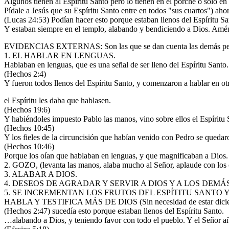
Algunos tienen al Espíritu Santo pero lo tienen en el porche o solo en e
Pídale a Jesús que su Espíritu Santo entre en todos "sus cuartos") ahor
(Lucas 24:53) Podían hacer esto porque estaban llenos del Espíritu Sa
Y estaban siempre en el templo, alabando y bendiciendo a Dios. Amé
EVIDENCIAS EXTERNAS: Son las que se dan cuenta las demás pe
1. EL HABLAR EN LENGUAS.
Hablaban en lenguas, que es una señal de ser lleno del Espíritu Santo.
(Hechos 2:4)
Y fueron todos llenos del Espíritu Santo, y comenzaron a hablar en ot
el Espíritu les daba que hablasen.
(Hechos 19:6)
Y habiéndoles impuesto Pablo las manos, vino sobre ellos el Espíritu 
(Hechos 10:45)
Y los fieles de la circuncisión que habían venido con Pedro se quedaro
(Hechos 10:46)
Porque los oían que hablaban en lenguas, y que magnificaban a Dios.
2. GOZO, (levanta las manos, alaba mucho al Señor, aplaude con los cán
3. ALABAR A DIOS.
4. DESEOS DE AGRADAR Y SERVIR A DIOS Y A LOS DEMÁS
5. SE INCREMENTAN LOS FRUTOS DEL ESPÍTITU SANTO 
HABLA Y TESTIFICA MÁS DE DIOS (Sin necesidad de estar dicien
(Hechos 2:47) sucedía esto porque estaban llenos del Espíritu Santo.
…alabando a Dios, y teniendo favor con todo el pueblo. Y el Señor añad