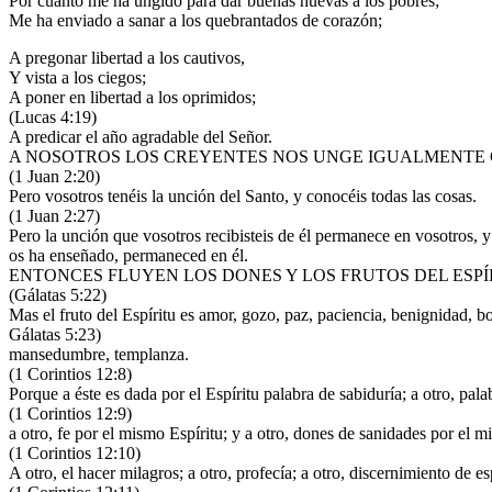
Por cuanto me ha ungido para dar buenas nuevas a los pobres;
Me ha enviado a sanar a los quebrantados de corazón;
A pregonar libertad a los cautivos,
Y vista a los ciegos;
A poner en libertad a los oprimidos;
(Lucas 4:19)
A predicar el año agradable del Señor.
A NOSOTROS LOS CREYENTES NOS UNGE IGUALMENTE 
(1 Juan 2:20)
Pero vosotros tenéis la unción del Santo, y conocéis todas las cosas.
(1 Juan 2:27)
Pero la unción que vosotros recibisteis de él permanece en vosotros, y
os ha enseñado, permaneced en él.
ENTONCES FLUYEN LOS DONES Y LOS FRUTOS DEL ESPÍ
(Gálatas 5:22)
Mas el fruto del Espíritu es amor, gozo, paz, paciencia, benignidad, b
Gálatas 5:23)
mansedumbre, templanza.
(1 Corintios 12:8)
Porque a éste es dada por el Espíritu palabra de sabiduría; a otro, pal
(1 Corintios 12:9)
a otro, fe por el mismo Espíritu; y a otro, dones de sanidades por el m
(1 Corintios 12:10)
A otro, el hacer milagros; a otro, profecía; a otro, discernimiento de es