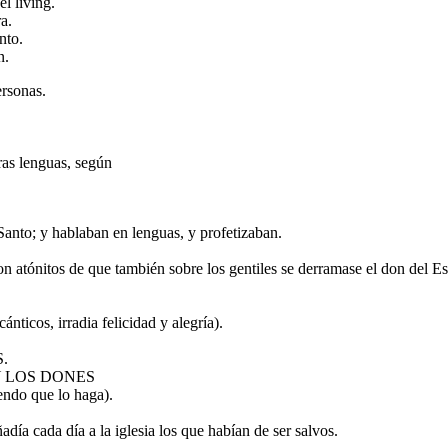
l living.
a.
nto.
n.
rsonas.
ras lenguas, según
Santo; y hablaban en lenguas, y profetizaban.
n atónitos de que también sobre los gentiles se derramase el don del Es
ticos, irradia felicidad y alegría).
.
Y LOS DONES
do que lo haga).
ía cada día a la iglesia los que habían de ser salvos.