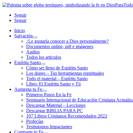
Seguir
Seguir
Inicio
Salvación
¿Le gustaría conocer a Dios personalmente?
Documentos online, pdf e imágenes
Audios
Todos los articulos
Espíritu Santo
Cómo ser lleno de Espíritu Santo
Los dones – Tus herramientas espirituales
Todo el material – Espíritu Santo
Libro: El Espíritu Santo y Tú
Aumenta tu Fe
Primeros Pasos En la Fe
Seminario Internacional de Educación Cristiana Actualiz
Descargar Material – Lecciones
Descargar BIBLIA PARA PC
107 Libros Cristianos Recomendados 2022
Profecías
Testimonios Impactantes
Comparte tu Fe