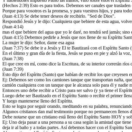
Y habiéndoles impuesto Pablo las manos, vino sobre ellos el Espíritu 
(Hechos 2:39) Esto es para todos. Debemos ser canales que trasladen 
Porque para vosotros es la promesa, y para vuestros hijos, y para todo
(Juan 4:13) Se debe tener deseos de recibirlo. "Sed de Dios".
Respondió Jesús y le dijo: Cualquiera que bebiere de esta agua, volver
(Juan 4:14)
mas el que bebiere del agua que yo le daré, no tendrá sed jamás; sino 
(Juan 4:15) Debemos pedirle a Jesús que nos llene de su Espíritu Sant
La mujer le dijo: Señor, dame esa agua
(Juan 7:37) Se debe ir a Jesús y El te Bautizará con el Espíritu San
En el último y gran día de la fiesta, Jesús se puso en pie y alzó la voz
(Juan 7:38)
El que cree en mí, como dice la Escritura, de su interior correrán ríos 
(Juan 7:39)
Esto dijo del Espíritu (Santo) que habían de recibir los que creyesen 
Ej: Debemos ser como los camiones tanque que transportan nafta, que 
camión cualquiera con un tanque que le alcanza solo para él y nadie 
Entonces uno debe recibir a Cristo para ser salvo (y ya tiene el Espíri
Luego debe ser Bautizado en el Espíritu Santo o recibir el primer llen
Y luego mantenerse lleno del Espíritu.
Esto se logra por seguir orando, meditando en su palabra, renuncia
Algunos cristianos dan mal testimonio porque no permanecen llenos de
Debe notarse que un cristiano está lleno del Espíritu Santo HOY y sob
Ej: Uno deja pasar a una persona a su casa según la amistad que tiene c
deja ir al baño y a todas partes. Así debemos hacer con el Espíritu Sa