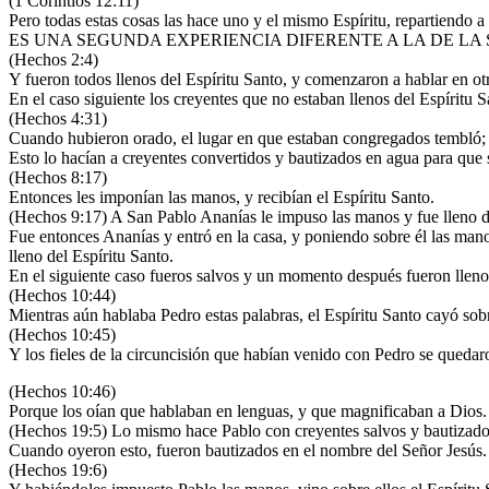
(1 Corintios 12:11)
Pero todas estas cosas las hace uno y el mismo Espíritu, repartiendo a
ES UNA SEGUNDA EXPERIENCIA DIFERENTE A LA DE LA
(Hechos 2:4)
Y fueron todos llenos del Espíritu Santo, y comenzaron a hablar en otr
En el caso siguiente los creyentes que no estaban llenos del Espíritu 
(Hechos 4:31)
Cuando hubieron orado, el lugar en que estaban congregados tembló; y
Esto lo hacían a creyentes convertidos y bautizados en agua para que s
(Hechos 8:17)
Entonces les imponían las manos, y recibían el Espíritu Santo.
(Hechos 9:17) A San Pablo Ananías le impuso las manos y fue lleno de
Fue entonces Ananías y entró en la casa, y poniendo sobre él las mano
lleno del Espíritu Santo.
En el siguiente caso fueros salvos y un momento después fueron llenos
(Hechos 10:44)
Mientras aún hablaba Pedro estas palabras, el Espíritu Santo cayó sobr
(Hechos 10:45)
Y los fieles de la circuncisión que habían venido con Pedro se quedaro
(Hechos 10:46)
Porque los oían que hablaban en lenguas, y que magnificaban a Dios.
(Hechos 19:5) Lo mismo hace Pablo con creyentes salvos y bautizado
Cuando oyeron esto, fueron bautizados en el nombre del Señor Jesús.
(Hechos 19:6)