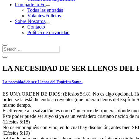
Comparte tu Fe
Todas las entradas
Volantes/Folletos
Sobre Nosotros
Contacto
Política de privacidad
LA NECESIDAD DE SER LLENOS DEL 
La necesidad de ser Llenos del Espíritu Santo.
ES UNA ORDEN DE DIOS: (Efesios 5:18). No es algo opcional. Hay crey
orden se la está diciendo a creyentes (que no eran llenos del Espíritu 
mismo tiempo.
Es diferente a la salvación, es como "un cruce de frontera" donde uno
Este poder puede ser suyo si ya es un verdadero cristiano nacido de n
(Efesios 5:18)
No os embriaguéis con vino, en lo cual hay disolución; antes 
(Efesios 5:19)
hablando entre vosotros con salmos, con himnos y cánticos espiritual