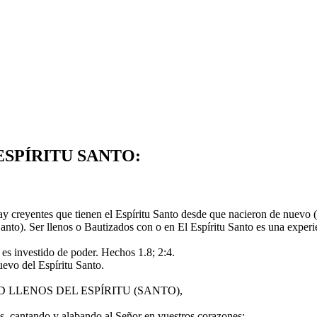
ESPÍRITU SANTO:
entes que tienen el Espíritu Santo desde que nacieron de nuevo (S. J
Santo). Ser llenos o Bautizados con o en El Espíritu Santo es una experi
 es investido de poder. Hechos 1.8; 2:4.
uevo del Espíritu Santo.
bien SED LLENOS DEL ESPÍRITU (SANTO),
es, cantando y alabando al Señor en vuestros corazones;