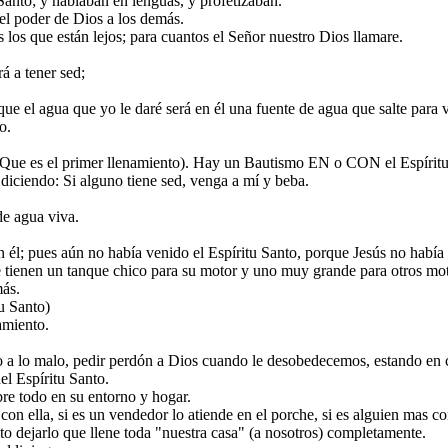
Santo; y hablaban en lenguas, y profetizaban.
el poder de Dios a los demás.
s los que están lejos; para cuantos el Señor nuestro Dios llamare.
á a tener sed;
que el agua que yo le daré será en él una fuente de agua que salte para v
o.
to (Que es el primer llenamiento). Hay un Bautismo EN o CON el Espírit
, diciendo: Si alguno tiene sed, venga a mí y beba.
de agua viva.
en él; pues aún no había venido el Espíritu Santo, porque Jesús no había 
tienen un tanque chico para su motor y uno muy grande para otros moto
más.
tu Santo)
amiento.
ndo a lo malo, pedir perdón a Dios cuando le desobedecemos, estando e
l Espíritu Santo.
re todo en su entorno y hogar.
on ella, si es un vendedor lo atiende en el porche, si es alguien mas co
nto dejarlo que llene toda "nuestra casa" (a nosotros) completamente.