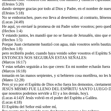
(Efesios 5:20)
dando siempre gracias por todo al Dios y Padre, en el nombre de nuest
(Efesios 5:18)
No se emborrachen, pues eso lleva al desenfreno; al contrario, llénens
(Lucas 24:49)
He aquí, yo enviaré la promesa de mi Padre sobre vosotros; pero queda
(Hechos 1:4)
Y estando juntos, les mandó que no se fueran de Jerusalén, sino que esp
(Hechos 1:5)
Porque Juan ciertamente bautizó con agua, más vosotros seréis bautiz
(Hechos 1:8)
pero recibiréis poder, cuando haya venido sobre vosotros el Espíritu Sa
ENTONCES NOS SEGUIRÁN ESTAS SEÑALES:
(Marcos 16:17)
Y estas señales seguirán a los que creen: En mi nombre echarán fuer
(Marcos 16:18)
tomarán en las manos serpientes, y si bebieren cosa mortífera, no les
(Mateo 12:28)
Pero si yo por el Espíritu de Dios echo fuera los demonios, ciertament
JESÚS MISMO FUE LLENO DEL ESPÍRITU SANTO LUEGO DE 
que nosotros podemos servirle a El y a los demás, hoy).
(Lucas 4:14)Y Jesús volvió en el poder del Espíritu a Galilea.
(Lucas 4:18)
El Espíritu del Señor está sobre mí,