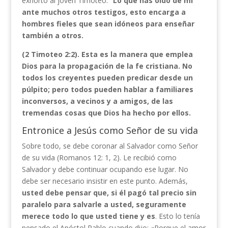
exhortó al joven Timoteo:
“Lo que has oído de mí
ante muchos otros testigos, esto encarga a
hombres fieles que sean idóneos para enseñar
también a otros.
(2 Timoteo 2:2).
Esta es la manera que emplea
Dios para la propagación de la fe cristiana. No
todos los creyentes pueden predicar desde un
púlpito; pero todos pueden hablar a familiares
inconversos, a vecinos y a amigos, de las
tremendas cosas que Dios ha hecho por ellos.
Entronice a Jesús como Señor de su vida
Sobre todo, se debe coronar al Salvador como Señor
de su vida (Romanos 12: 1, 2). Le recibió como
Salvador y debe continuar ocupando ese lugar. No
debe ser necesario insistir en este punto. Además,
usted debe pensar que, si él pagó tal precio sin
paralelo para salvarle a usted, seguramente
merece todo lo que usted tiene y es
. Esto lo tenía
pensado el Apóstol Pablo cuando dijo: «Porque el amor