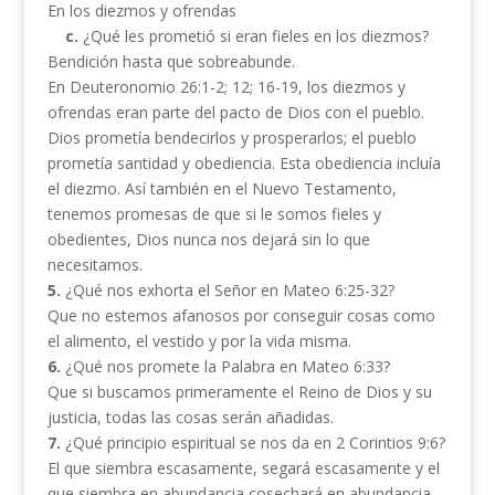
En los diezmos y ofrendas
c.
¿Qué les prometió si eran fieles en los diezmos?
Bendición hasta que sobreabunde.
En Deuteronomio 26:1-2; 12; 16-19, los diezmos y
ofrendas eran parte del pacto de Dios con el pueblo.
Dios prometía bendecirlos y prosperarlos; el pueblo
prometía santidad y obediencia. Esta obediencia incluía
el diezmo. Así también en el Nuevo Testamento,
tenemos promesas de que si le somos fieles y
obedientes, Dios nunca nos dejará sin lo que
necesitamos.
5.
¿Qué nos exhorta el Señor en Mateo 6:25-32?
Que no estemos afanosos por conseguir cosas como
el alimento, el vestido y por la vida misma.
6.
¿Qué nos promete la Palabra en Mateo 6:33?
Que si buscamos primeramente el Reino de Dios y su
justicia, todas las cosas serán añadidas.
7.
¿Qué principio espiritual se nos da en 2 Corintios 9:6?
El que siembra escasamente, segará escasamente y el
que siembra en abundancia cosechará en abundancia.