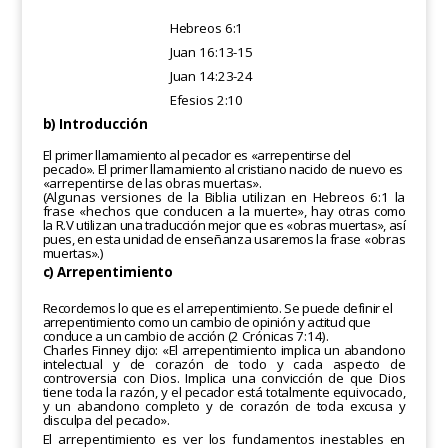
Hebreos 6:1
Juan 16:13-15
Juan 14:23-24
Efesios 2:10
b) Introducción
El primer llamamiento al pecador es «arrepentirse del
pecado». El primer llamamiento al cristiano nacido de nuevo
es
«arrepentirse de las obras muertas».
(Algunas versiones de la Biblia utilizan en Hebreos 6:1 la
frase «hechos que conducen a la muerte», hay otras
como
la R.V utilizan una traducción mejor que es «obras muertas», así
pues, en esta unidad
de enseñanza usaremos
la frase «obras
muertas».)
c) Arrepentimiento
Recordemos lo que es el arrepentimiento. Se puede definir el
arrepentimiento como un cambio de opinión y actitud
que
conduce a un cambio de acción (2 Crónicas 7:14).
Charles Finney dijo: «El arrepentimiento implica un abandono
intelectual y de corazón de todo y cada aspecto de
controversia con Dios. Implica una convicción de que Dios
tiene toda la
razón, y el pecador está totalmente
equivocado,
y un abandono completo y de corazón de toda excusa y
disculpa del pecado».
El arrepentimiento es ver los fundamentos inestables en