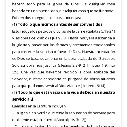
hacerlo todo para la gloria de Dios). Es cualquier cosa
basada en una buena idea,
o cualquier cosa que no funciona.
Existen dos categorías de obras muertas:
(1) Todo lo que hicimos antes de ser convertidos
Esto incluye los pecados u obras de la carne (Gálatas 5:19-21)
y las obras del diablo (1 Juan 3:8). Hasta incluye la asistencia a
la iglesia y pasar por las formas y ceremonias tradicionales
para merecer la sonrisa o favor de Dios. Nuestra aceptación
de Dios se basa solamente en la obra acabada del Salvador.
Sólo su obra nos justifica (Efesios 2:8-9; 2 Timoteo 1:9; Tito
3:5). Una vez que hayamos recibido la obra acabada del
Salvador, nuestra conciencia es purgada de obras muertas
para que podamos servir al Dios viviente (Hebreos 9:14).
(
II) Todo lo que está vacío de la vida de Dios en nuestro
servicio a El
Ejemplos en la Escritura incluyen:
– La iglesia en Sardis que tenía la reputación de ser viva pero
realmente estaba muerta (Apocalipsis 3:1-2)}
– David cuando decidió censar los hombres de Israel capaces