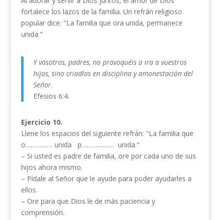
Al adorar y servir a Dios juntos, el amor de Dios
fortalece los lazos de la familia. Un refrán religioso
popular dice: "La familia que ora unida, permanece
unida."
Y vosotros, padres, no provoquéis a ira a vuestros
hijos, sino criadlos en disciplina y amonestación del
Señor
.
Efesios 6:4.
Ejercicio 10.
Llene los espacios del siguiente refrán: "La familia que
o…………… unida p……………… unida."
– Si usted es padre de familia, ore por cada uno de sus
hijos ahora mismo.
– Pídale al Señor que le ayude para poder ayudarles a
ellos.
– Ore para que Dios le de más paciencia y
comprensión.