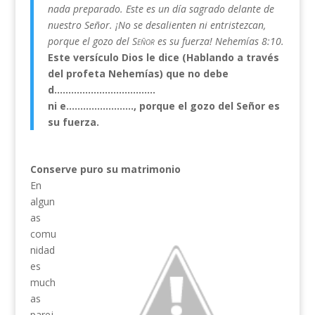
nada preparado. Este es un día sagrado delante de
nuestro Señor. ¡No se desalienten ni entristezcan,
porque el gozo del
Señor
es su fuerza! Nehemías 8:10.
Este versículo Dios le dice (Hablando a través
del profeta Nehemías) que no debe
d………………………………
ni e……………………, porque el gozo del Señor es
su fuerza.
Conserve puro su matrimonio
En
algun
as
comu
nidad
es
much
as
parej