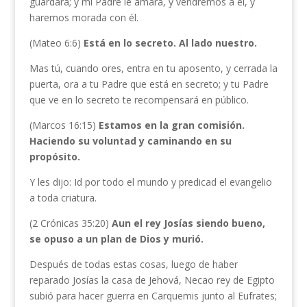
guardará; y mi Padre le amará, y vendremos a él, y
haremos morada con él.
(Mateo 6:6)
Está en lo secreto. Al lado nuestro.
Mas tú, cuando ores, entra en tu aposento, y cerrada la
puerta, ora a tu Padre que está en secreto; y tu Padre
que ve en lo secreto te recompensará en público.
(Marcos 16:15)
Estamos en la gran comisión.
Haciendo su voluntad y caminando en su
propósito.
Y les dijo: Id por todo el mundo y predicad el evangelio
a toda criatura.
(2 Crónicas 35:20)
Aun el rey Josías siendo bueno,
se opuso a un plan de Dios y murió.
Después de todas estas cosas, luego de haber
reparado Josías la casa de Jehová, Necao rey de Egipto
subió para hacer guerra en Carquemis junto al Eufrates;