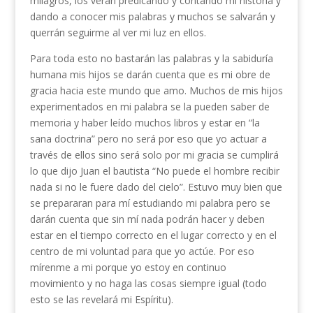
milagros, los verán predicando y contando mi historia y
dando a conocer mis palabras y muchos se salvarán y
querrán seguirme al ver mi luz en ellos.
Para toda esto no bastarán las palabras y la sabiduría
humana mis hijos se darán cuenta que es mi obre de
gracia hacia este mundo que amo. Muchos de mis hijos
experimentados en mi palabra se la pueden saber de
memoria y haber leído muchos libros y estar en “la
sana doctrina” pero no será por eso que yo actuar a
través de ellos sino será solo por mi gracia se cumplirá
lo que dijo Juan el bautista “No puede el hombre recibir
nada si no le fuere dado del cielo”. Estuvo muy bien que
se prepararan para mí estudiando mi palabra pero se
darán cuenta que sin mí nada podrán hacer y deben
estar en el tiempo correcto en el lugar correcto y en el
centro de mi voluntad para que yo actúe. Por eso
mírenme a mi porque yo estoy en continuo
movimiento y no haga las cosas siempre igual (todo
esto se las revelará mi Espíritu).