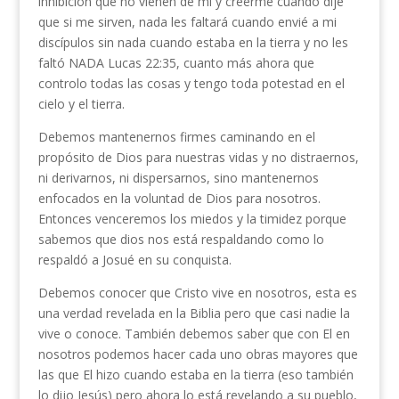
inhibición que no vienen de mí y creerme cuando dije
que si me sirven, nada les faltará cuando envié a mi
discípulos sin nada cuando estaba en la tierra y no les
faltó NADA Lucas 22:35, cuanto más ahora que
controlo todas las cosas y tengo toda potestad en el
cielo y el tierra.
Debemos mantenernos firmes caminando en el
propósito de Dios para nuestras vidas y no distraernos,
ni derivarnos, ni dispersarnos, sino mantenernos
enfocados en la voluntad de Dios para nosotros.
Entonces venceremos los miedos y la timidez porque
sabemos que dios nos está respaldando como lo
respaldó a Josué en su conquista.
Debemos conocer que Cristo vive en nosotros, esta es
una verdad revelada en la Biblia pero que casi nadie la
vive o conoce. También debemos saber que con El en
nosotros podemos hacer cada uno obras mayores que
las que El hizo cuando estaba en la tierra (eso también
lo dijo Jesús) pero ahora lo está revelando a su pueblo,