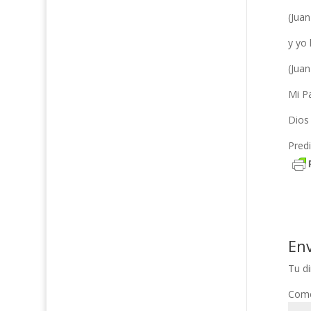
(Juan
y yo 
(Juan
Mi P
Dios
Pred
En
Tu di
Come