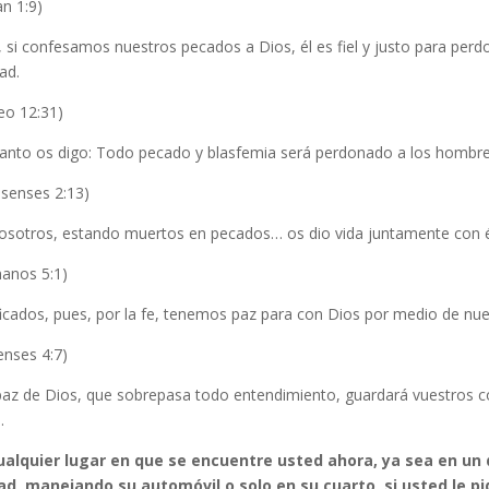
an 1:9)
, si confesamos nuestros pecados a Dios, él es fiel y justo para per
ad.
eo 12:31)
tanto os digo: Todo pecado y blasfemia será perdonado a los hombre
osenses 2:13)
vosotros, estando muertos en pecados… os dio vida juntamente con é
anos 5:1)
ficados, pues, por la fe, tenemos paz para con Dios por medio de nue
penses 4:7)
 paz de Dios, que sobrepasa todo entendimiento, guardará vuestros 
.
ualquier lugar en que se encuentre usted ahora, ya sea en un
ad, manejando su automóvil o solo en su cuarto, si usted le pi