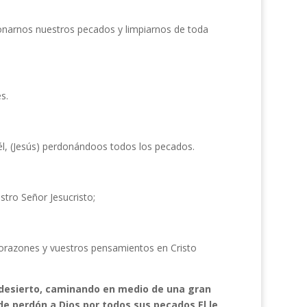
donarnos nuestros pecados y limpiarnos de toda
s.
l, (Jesús) perdonándoos todos los pecados.
stro Señor Jesucristo;
corazones y vuestros pensamientos en Cristo
 desierto, caminando en medio de una gran
de perdón a Dios por todos sus pecados El le