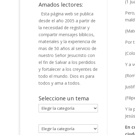
(1 Ju
Amados lectores:
Pero
Esta página web se publica
mald
desde el año 2005 a partir de
la necesidad de registrar y
(Mat
compartir mensajes bíblicos,
materiales y la experiencia de
Por 
mas de 50 años al servicio de
(Col
nuestro Señor Jesucristo con
el fin de Salvar a los perdidos
Y a 
y fortalecer a los creyentes de
(Rom
todo el mundo. Dios es para
todos y ama a todos.
Justi
Seleccione un tema
(Fili
Seleccione
Y la
un
Jesús
tema
En c
ciud