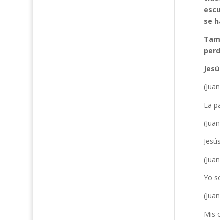
escu
se h
Tamb
perd
Jesú
(Juan
La p
(Juan
Jesús
(Juan
Yo s
(Juan
Mis 