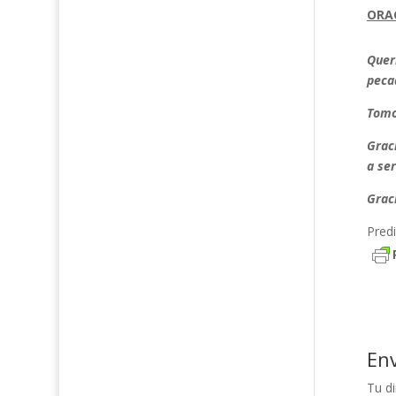
ORA
Quer
pecad
Tomo
Grac
a se
Grac
Pred
En
Tu di