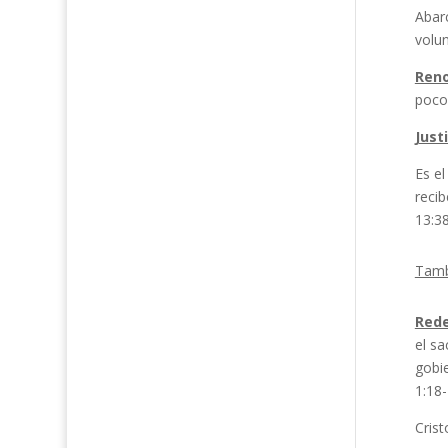
Abarc
volun
Reno
poco 
Just
Es el
recib
13:38
Tamb
Rede
el sa
gobie
1:18-
Crist