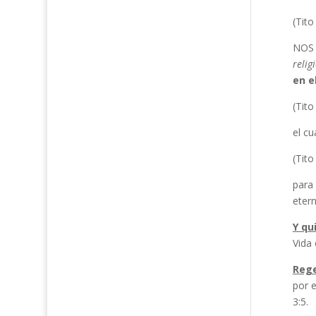
(Tito
NOS 
relig
en e
(Tito
el c
(Tito
para
etern
Y qu
Vida 
Rege
por e
3:5.