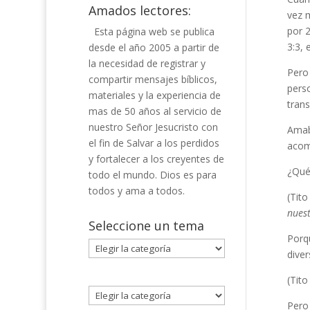
Amados lectores:
vez m
por 
Esta página web se publica
3:3, 
desde el año 2005 a partir de
la necesidad de registrar y
Pero
compartir mensajes bíblicos,
perso
materiales y la experiencia de
trans
mas de 50 años al servicio de
nuestro Señor Jesucristo con
Amab
el fin de Salvar a los perdidos
acom
y fortalecer a los creyentes de
¿Qué 
todo el mundo. Dios es para
todos y ama a todos.
(Tito
nuest
Seleccione un tema
Porq
Seleccione
diver
un
tema
(Tito
Pero