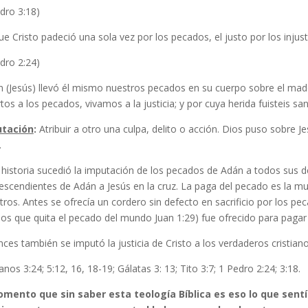
dro 3:18)
e Cristo padeció una sola vez por los pecados, el justo por los injust
dro 2:24)
n (Jesús) llevó él mismo nuestros pecados en su cuerpo sobre el made
os a los pecados, vivamos a la justicia; y por cuya herida fuisteis sa
tación
:
Atribuir a otro una culpa, delito o acción. Dios puso sobre
.
 historia sucedió la imputación de los pecados de Adán a todos sus 
escendientes de Adán a Jesús en la cruz. La paga del pecado es la mu
ros. Antes se ofrecía un cordero sin defecto en sacrificio por los p
ios que quita el pecado del mundo Juan 1:29) fue ofrecido para pagar
ces también se imputó la justicia de Cristo a los verdaderos cristiano
os 3:24; 5:12, 16, 18-19; Gálatas 3: 13; Tito 3:7; 1 Pedro 2:24; 3:18.
omento que sin saber esta teología Bíblica es eso lo que sent