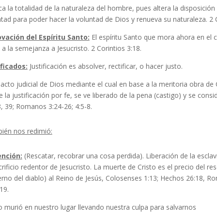
a la totalidad de la naturaleza del hombre, pues altera la disposición
tad para poder hacer la voluntad de Dios y renueva su naturaleza. 2 C
vación del Espíritu Santo:
El espíritu Santo que mora ahora en el 
a la semejanza a Jesucristo. 2 Corintios 3:18.
ificados:
Justificación es absolver, rectificar, o hacer justo.
 acto judicial de Dios mediante el cual en base a la meritoria obra de 
e la justificación por fe, se ve liberado de la pena (castigo) y se cons
, 39; Romanos 3:24-26; 4:5-8.
ién nos redimió:
nción:
(Rescatar, recobrar una cosa perdida). Liberación de la escla
crificio redentor de Jesucristo. La muerte de Cristo es el precio del res
rno del diablo) al Reino de Jesús, Colosenses 1:13; Hechos 26:18, Ro
19.
o murió en nuestro lugar llevando nuestra culpa para salvarnos