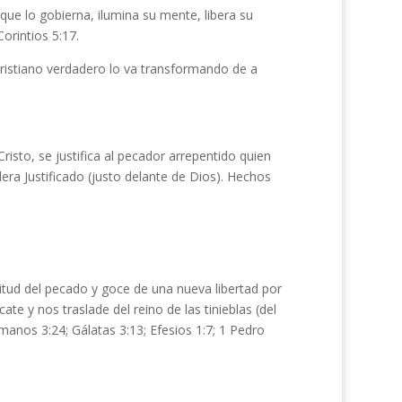
 que lo gobierna, ilumina su mente, libera su
orintios 5:17.
cristiano verdadero lo va transformando de a
Cristo, se justifica al pecador arrepentido quien
idera Justificado (justo delante de Dios). Hechos
vitud del pecado y goce de una nueva libertad por
cate y nos traslade del reino de las tinieblas (del
manos 3:24; Gálatas 3:13; Efesios 1:7; 1 Pedro