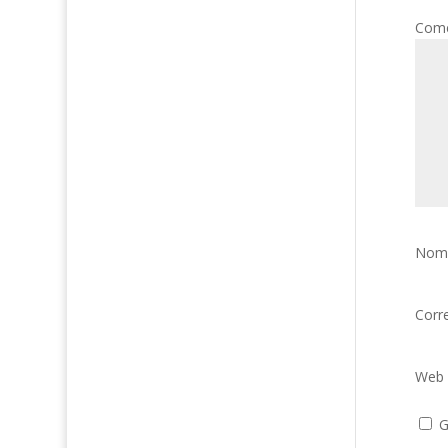
Come
Nom
Corr
Web
G