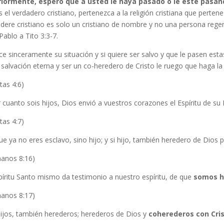
riormente, espero que a usted le haya pasado o le este pasa
s el verdadero cristiano, pertenezca a la religión cristiana que perte
idere cristiano es solo un cristiano de nombre y no una persona reg
Pablo a Tito 3:3-7.
ce sinceramente su situación y si quiere ser salvo y que le pasen est
 salvación eterna y ser un co-heredero de Cristo le ruego que haga l
tas 4:6)
 cuanto sois hijos, Dios envió a vuestros corazones el Espíritu de su H
tas 4:7)
ue ya no eres esclavo, sino hijo; y si hijo, también heredero de Dios 
anos 8:16)
píritu Santo mismo da testimonio a nuestro espíritu, de que
somos hi
anos 8:17)
hijos, también herederos; herederos de Dios y
coherederos con Cris