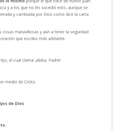
ndo lo mismo
porque el que nace de nuevo Juan
nezca y a los que no les sucedió esto, aunque se
enerada y cambiada por Dios como dice la carta
as cosas maravillosas y aún a tener la seguridad
a oración que escribo más adelante.
ijo, el cual clama: ¡Abba, Padre!
por medio de Cristo.
jos de Dios
.
to.