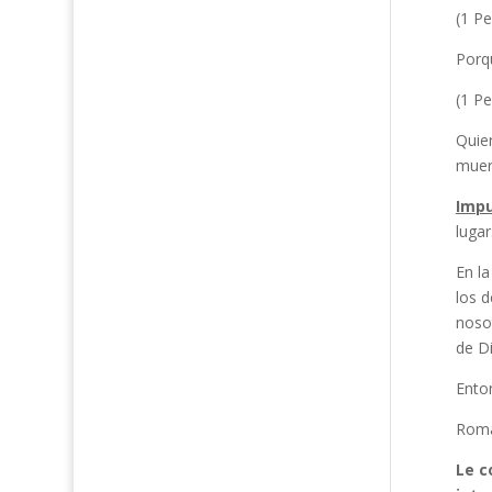
(1 Pe
Porqu
(1 Pe
Quie
muert
Impu
lugar
En la
los d
nosot
de D
Enton
Roman
Le c