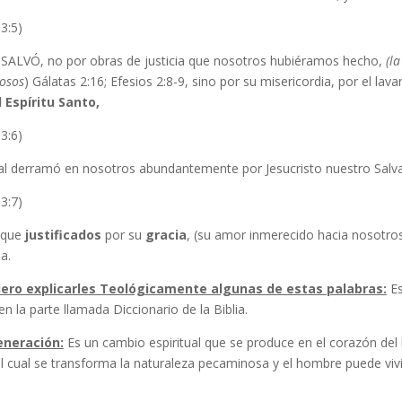
 3:5)
SALVÓ, no por obras de justicia que nosotros hubiéramos hecho,
(l
iosos
) Gálatas 2:16; Efesios 2:8-9, sino por su misericordia, por el la
l Espíritu Santo,
 3:6)
ual derramó en nosotros abundantemente por Jesucristo nuestro Salv
 3:7)
 que
justificados
por su
gracia
, (su amor inmerecido hacia nosotro
a.
iero explicarles Teológicamente algunas de estas palabras:
Es
en la parte llamada Diccionario de la Biblia.
neración:
Es un cambio espiritual que se produce en el corazón del 
l cual se transforma la naturaleza pecaminosa y el hombre puede vivir