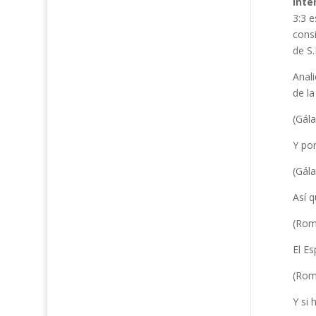
inte
3:3 e
cons
de S.
Anali
de la
(Gála
Y por
(Gála
Así q
(Rom
El Es
(Rom
Y si 