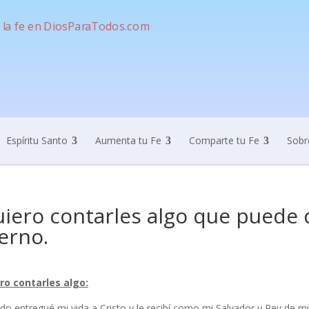
Espíritu Santo
Aumenta tu Fe
Comparte tu Fe
Sobr
iero contarles algo que puede d
erno.
ro contarles algo:
o entregué mi vida a Cristo y le recibí como mi Salvador y Rey de mi