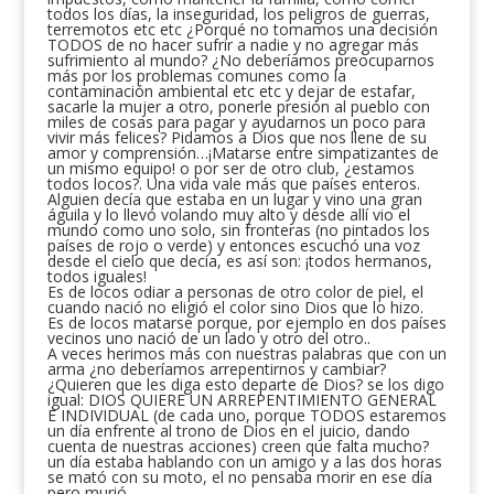
todos los días, la inseguridad, los peligros de guerras,
terremotos etc etc ¿Porqué no tomamos una decisión
TODOS de no hacer sufrir a nadie y no agregar más
sufrimiento al mundo? ¿No deberíamos preocuparnos
más por los problemas comunes como la
contaminación ambiental etc etc y dejar de estafar,
sacarle la mujer a otro, ponerle presión al pueblo con
miles de cosas para pagar y ayudarnos un poco para
vivir más felices? Pidamos a Dios que nos llene de su
amor y comprensión…¡Matarse entre simpatizantes de
un mismo equipo! o por ser de otro club, ¿estamos
todos locos?. Una vida vale más que países enteros.
Alguien decía que estaba en un lugar y vino una gran
águila y lo llevó volando muy alto y desde allí vio el
mundo como uno solo, sin fronteras (no pintados los
países de rojo o verde) y entonces escuchó una voz
desde el cielo que decía, es así son: ¡todos hermanos,
todos iguales!
Es de locos odiar a personas de otro color de piel, el
cuando nació no eligió el color sino Dios que lo hizo.
Es de locos matarse porque, por ejemplo en dos países
vecinos uno nació de un lado y otro del otro..
A veces herimos más con nuestras palabras que con un
arma ¿no deberíamos arrepentirnos y cambiar?
¿Quieren que les diga esto departe de Dios? se los digo
igual: DIOS QUIERE UN ARREPENTIMIENTO GENERAL
E INDIVIDUAL (de cada uno, porque TODOS estaremos
un día enfrente al trono de Dios en el juicio, dando
cuenta de nuestras acciones) creen que falta mucho?
un día estaba hablando con un amigo y a las dos horas
se mató con su moto, el no pensaba morir en ese día
pero murió.