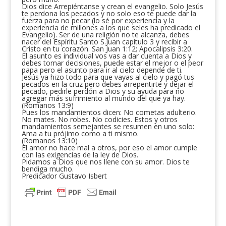
Dios dice Arrepiéntanse y crean el evangelio. Solo Jesús
te perdona los pecados y no solo eso te puede dar la
fuerza para no pecar (lo sé por experiencia y la
experiencia de millones a los que seles ha predicado el
Evangelio). Ser de una religión no te alcanza, debes
nacer del Espíritu Santo S.Juan capítulo 3 y recibir a
Cristo en tu corazón. San Juan 1:12; Apocalipsis 3:20.
El asunto es individual vos vas a dar cuenta a Dios y
debes tomar decisiones, puede estar el mejor o el peor
papa pero el asunto para ir al cielo depende de ti.
Jesús ya hizo todo para que vayas al cielo y pagó tus
pecados en la cruz pero debes arrepentirte y dejar el
pecado, pedirle perdón a Dios y su ayuda para no
agregar más sufrimiento al mundo del que ya hay.
(Romanos 13:9)
Pues los mandamientos dicen: No cometas adulterio.
No mates. No robes. No codicies. Estos y otros
mandamientos semejantes se resumen en uno solo:
Ama a tu prójimo como a ti mismo.
(Romanos 13:10)
El amor no hace mal a otros, por eso el amor cumple
con las exigencias de la ley de Dios.
Pidamos a Dios que nos llene con su amor. Dios te
bendiga mucho.
Predicador Gustavo Isbert