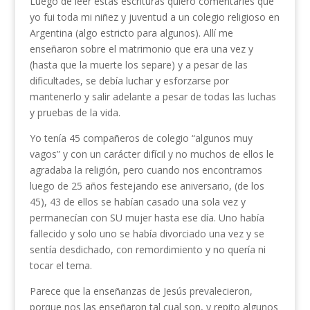
Luego de leer estas escrituras quiero comentarles que
yo fui toda mi niñez y juventud a un colegio religioso en
Argentina (algo estricto para algunos). Allí me
enseñaron sobre el matrimonio que era una vez y
(hasta que la muerte los separe) y a pesar de las
dificultades, se debía luchar y esforzarse por
mantenerlo y salir adelante a pesar de todas las luchas
y pruebas de la vida.
Yo tenía 45 compañeros de colegio “algunos muy
vagos” y con un carácter difícil y no muchos de ellos le
agradaba la religión, pero cuando nos encontramos
luego de 25 años festejando ese aniversario, (de los
45), 43 de ellos se habían casado una sola vez y
permanecían con SU mujer hasta ese día. Uno había
fallecido y solo uno se había divorciado una vez y se
sentía desdichado, con remordimiento y no quería ni
tocar el tema.
Parece que la enseñanzas de Jesús prevalecieron,
porque nos las enseñaron tal cual son, y repito algunos