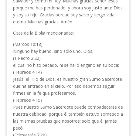
Salvador y como mi Rey. Muchas gracias Señor Jesús
porque me has perdonado, y ahora soy justo ante Dios
y soy su hijo. Gracias porque soy salvo y tengo vida
eterna. Muchas gracias. Amén.
Citas de la Biblia mencionadas:
(Marcos 10:18)
Ninguno hay bueno, sino sólo uno, Dios.
(1 Pedro 2:22)
el cual no hizo pecado, ni se halló engaño en su boca;
(Hebreos 4:14)
Jesús, el Hijo de Dios, es nuestro gran Sumo Sacerdote
que ha entrado en el cielo. Por eso debemos seguir
firmes en la fe que profesamos.
(Hebreos 4:15)
Pues nuestro Sumo Sacerdote puede compadecerse de
nuestra debilidad, porque él también estuvo sometido a
las mismas pruebas que nosotros; solo que él jamás
pecó.
(Eclesiastés 7:20)