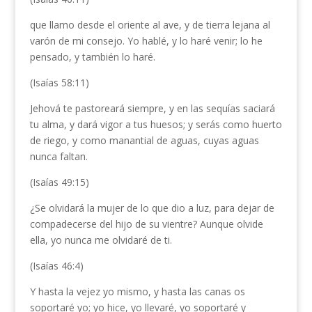
que llamo desde el oriente al ave, y de tierra lejana al
varón de mi consejo. Yo hablé, y lo haré venir; lo he
pensado, y también lo haré.
(Isaías 58:11)
Jehová te pastoreará siempre, y en las sequías saciará
tu alma, y dará vigor a tus huesos; y serás como huerto
de riego, y como manantial de aguas, cuyas aguas
nunca faltan.
(Isaías 49:15)
¿Se olvidará la mujer de lo que dio a luz, para dejar de
compadecerse del hijo de su vientre? Aunque olvide
ella, yo nunca me olvidaré de ti.
(Isaías 46:4)
Y hasta la vejez yo mismo, y hasta las canas os
soportaré yo; yo hice, yo llevaré, yo soportaré y