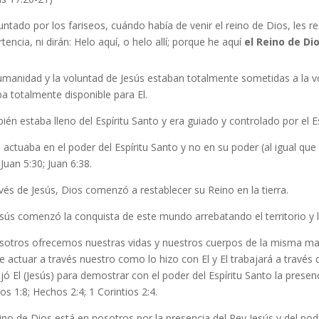
ntado por los fariseos, cuándo había de venir el reino de Dios, les r
tencia, ni dirán: Helo aquí, o helo allí; porque he aquí
el Reino de Di
manidad y la voluntad de Jesús estaban totalmente sometidas a la vo
a totalmente disponible para El.
én estaba lleno del Espíritu Santo y era guiado y controlado por el Es
 actuaba en el poder del Espíritu Santo y no en su poder (al igual q
 Juan 5:30; Juan 6:38.
vés de Jesús, Dios comenzó a restablecer su Reino en la tierra.
sús comenzó la conquista de este mundo arrebatando el territorio y l
osotros ofrecemos nuestras vidas y nuestros cuerpos de la misma mane
e actuar a través nuestro como lo hizo con El y El trabajará a travé
jó El (Jesús) para demostrar con el poder del Espíritu Santo la presenc
s 1:8; Hechos 2:4; 1 Corintios 2:4.
ino de Dios está en nosotros por la presencia del Rey Jesús y del pod