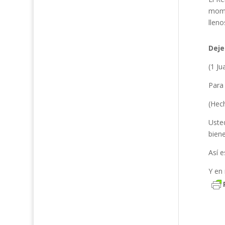
mome
lleno
Deje
(1 Ju
Para 
(Hec
Uste
biene
Así 
Y en 