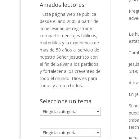
Amados lectores:
Pregu
Esta página web se publica
adver
desde el año 2005 a partir de
la necesidad de registrar y
La hu
compartir mensajes bíblicos,
estab
materiales y la experiencia de
mas de 50 años al servicio de
Tambi
nuestro Señor Jesucristo con
el fin de Salvar a los perdidos
Jesús
y fortalecer a los creyentes de
5:19;
todo el mundo. Dios es para
A tra
todos y ama a todos.
En Je
Seleccione un tema
Si n
Seleccione
pued
un
traba
tema
Hecho
El Re