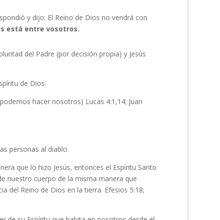
espondió y dijo: El Reino de Dios no vendrá con
os está entre vosotros.
luntad del Padre (por decisión propia) y Jesús
píritu de Dios.
ue podemos hacer nosotros) Lucas 4:1,14; Juan
as personas al diablo.
ra que lo hizo Jesús, entonces el Espíritu Santo
s de nuestro cuerpo de la misma manera que
ia del Reino de Dios en la tierra. Efesios 5:18;
er de su Espíritu que habita en nosotros desde el