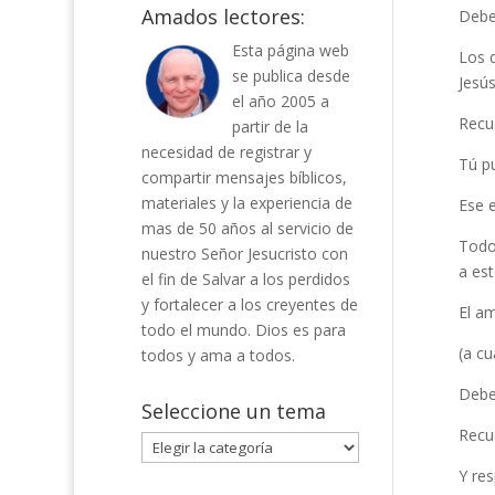
Amados lectores:
Debe
Esta página web
Los 
se publica desde
Jesús
el año 2005 a
Recue
partir de la
necesidad de registrar y
Tú pu
compartir mensajes bíblicos,
materiales y la experiencia de
Ese 
mas de 50 años al servicio de
Todo
nuestro Señor Jesucristo con
a est
el fin de Salvar a los perdidos
y fortalecer a los creyentes de
El am
todo el mundo. Dios es para
(a cu
todos y ama a todos.
Debe
Seleccione un tema
Recu
Seleccione
un
Y res
tema