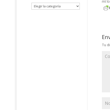
mí lo
En
Tu di