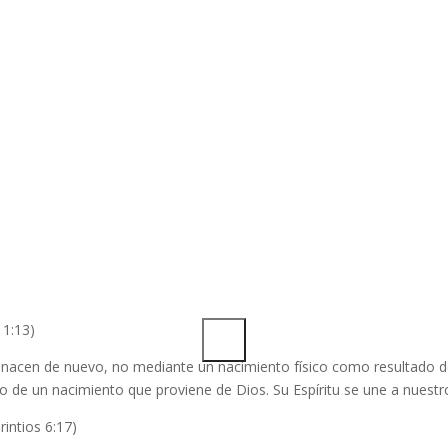
 1:7)
vino por testimonio, para que diese testimonio de la luz, a fin de que
 1:8)
a él la luz, sino para que diese testimonio de la luz.
 1:9)
lla luz verdadera, que alumbra a todo hombre, venía a este mundo.
 1:12)
 a todos los que creyeron en él y lo recibieron, les dio el derecho de l
 1:13)
 nacen de nuevo, no mediante un nacimiento físico como resultado de 
 de un nacimiento que proviene de Dios. Su Espíritu se une a nuestro
rintios 6:17)