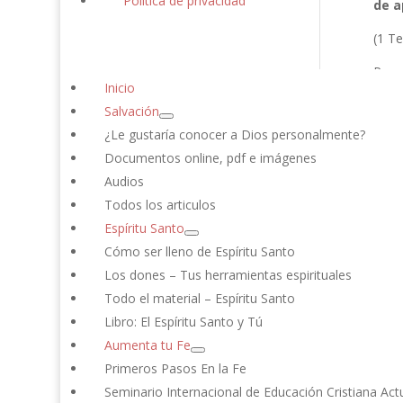
Política de privacidad
de a
(1 Te
Porq
Inicio
muert
Salvación
(1 Te
¿Le gustaría conocer a Dios personalmente?
Documentos online, pdf e imágenes
Lueg
recib
Audios
Todos los articulos
(Juan
Espíritu Santo
El e
Cómo ser lleno de Espíritu Santo
debe 
Los dones – Tus herramientas espirituales
Todo el material – Espíritu Santo
(Juan
Libro: El Espíritu Santo y Tú
En él
Aumenta tu Fe
(Juan
Primeros Pasos En la Fe
Seminario Internacional de Educación Cristiana Actua
La lu