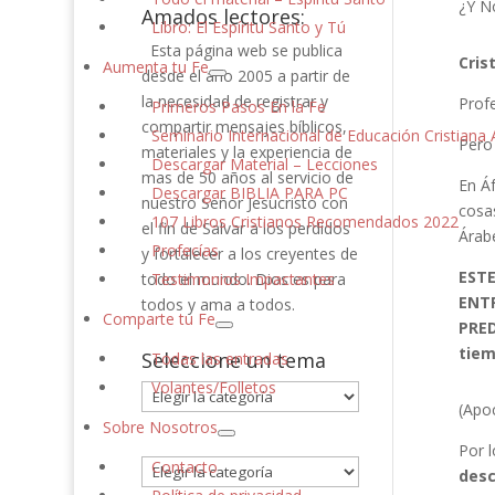
¿Y N
Amados lectores:
Libro: El Espíritu Santo y Tú
Esta página web se publica
Cris
Aumenta tu Fe
desde el año 2005 a partir de
la necesidad de registrar y
Profe
Primeros Pasos En la Fe
compartir mensajes bíblicos,
Seminario Internacional de Educación Cristiana A
Pero 
materiales y la experiencia de
Descargar Material – Lecciones
mas de 50 años al servicio de
En Á
Descargar BIBLIA PARA PC
nuestro Señor Jesucristo con
cosas
107 Libros Cristianos Recomendados 2022
el fin de Salvar a los perdidos
Árab
Profecías
y fortalecer a los creyentes de
ESTE
todo el mundo. Dios es para
Testimonios Impactantes
ENTR
todos y ama a todos.
Comparte tu Fe
PRED
tiem
Seleccione un tema
Todas las entradas
Volantes/Folletos
Seleccione
(Apoc
un
Sobre Nosotros
tema
Por l
Contacto
desc