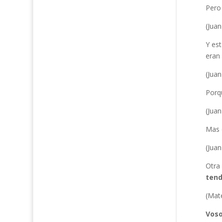
Pero 
(Juan
Y est
eran
(Juan
Porqu
(Juan
Mas e
(Juan
Otra 
tend
(Mat
Voso