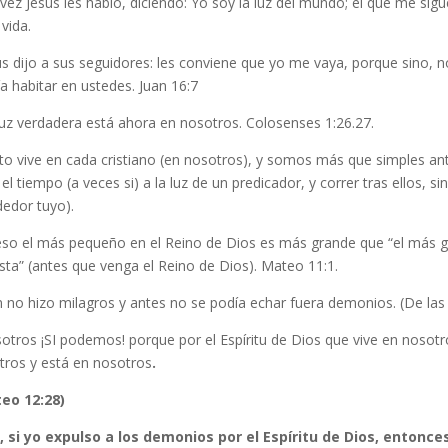
vez Jesús les habló, diciendo: Yo soy la luz del mundo; el que me sigue
 vida.
s dijo a sus seguidores: les conviene que yo me vaya, porque sino, no
a habitar en ustedes. Juan 16:7
luz verdadera está ahora en nosotros. Colosenses 1:26.27.
sto vive en cada cristiano (en nosotros), y somos más que simples a
el tiempo (a veces si) a la luz de un predicador, y correr tras ellos, 
dedor tuyo).
eso el más pequeño en el Reino de Dios es más grande que “el más gra
sta” (antes que venga el Reino de Dios). Mateo 11:1.
 no hizo milagros y antes no se podía echar fuera demonios. (De las
otros ¡SI podemos! porque por el Espíritu de Dios que vive en nosot
tros y está en nosotros
.
eo 12:28)
, si yo expulso a los demonios por el Espíritu de Dios, entonce