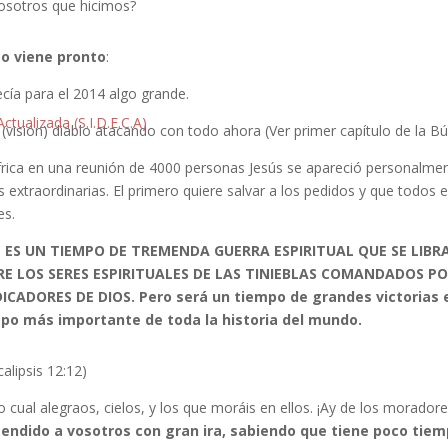
osotros que hicimos?
to viene pronto
:
cía para el 2014 algo grande.
ctualizada (S.I.D.E.C.A)
(visión) diablo atacando con todo ahora (Ver primer capítulo de la Bú
frica en una reunión de 4000 personas Jesús se apareció personalmen
 extraordinarias. El primero quiere salvar a los pedidos y que todos 
es.
 ES UN TIEMPO DE TREMENDA GUERRA ESPIRITUAL QUE SE LIBR
E LOS SERES ESPIRITUALES DE LAS TINIEBLAS COMANDADOS P
ICADORES DE DIOS. Pero será un tiempo de grandes victorias e
po más importante de toda la historia del mundo.
alipsis 12:12)
o cual alegraos, cielos, y los que moráis en ellos. ¡Ay de los moradore
endido a vosotros con gran ira, sabiendo que tiene poco tiemp