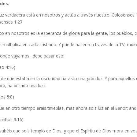
des.
uz verdadera está en nosotros y actúa a través nuestro. Colosenses 1
senses 1:27
to en nosotros es la esperanza de gloria para la gente, los pueblos, 
e multiplica en cada cristiano. Y puede hacerlo a través de la TV, radio,
donde vayamos…debe pasar eso:
eo 4:16)
nte que estaba en la oscuridad ha visto una gran luz. Y para aquellos 
a, ha brillado una luz»
ios 5:8)
e en otro tiempo erais tinieblas, mas ahora sois luz en el Señor; an
rintios 3:16)
abéis que sois templo de Dios, y que el Espíritu de Dios mora en vo