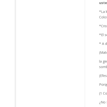
uste
*La l
Colo
*Cris
*El s
* A 
(Mat
la ge
sombr
(Efes
Porqu
(1 Co
¿No s