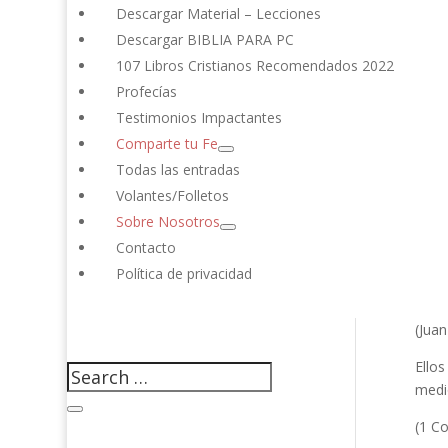
Descargar Material – Lecciones
(Juan
Descargar BIBLIA PARA PC
107 Libros Cristianos Recomendados 2022
Este 
Profecías
(Juan
Testimonios Impactantes
Comparte tu Fe
No er
Todas las entradas
(Juan
Volantes/Folletos
Aque
Sobre Nosotros
Contacto
(Juan
Política de privacidad
Pero,
(Juan
Ellos
medio
(1 Co