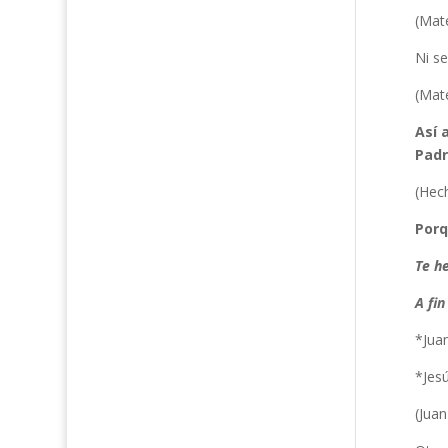
(Mat
Ni se
(Mat
Así 
Padr
(Hec
Porq
Te he
A fin
*Juan
*Jesú
(Juan