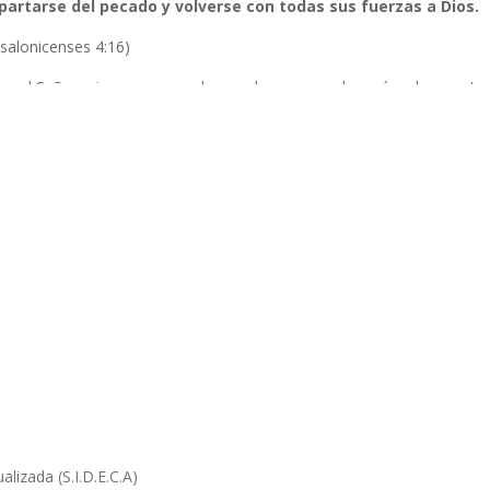
partarse del pecado y volverse con todas sus fuerzas a Dios.
salonicenses 4:16)
ue el Señor mismo con voz de mando, con voz de arcángel, y con trom
os en Cristo resucitarán primero.
salonicenses 4:17)
o nosotros los que vivimos, los que hayamos quedado, seremos arre
ir al Señor en el aire, y así estaremos siempre con el Señor.
 5:35) Jesús dijo de Juan el bautista:
ra antorcha que ardía y alumbraba
; y vosotros quisisteis regocij
ser una luz con la luz verdadera viviendo en cada uno).
 1:4) Dice de Jesús.
 estaba la vida, y la vida era la luz de los hombres.
 1:5)
lizada (S.I.D.E.C.A)
z en las tinieblas resplandece, y las tinieblas no prevalecieron contra e