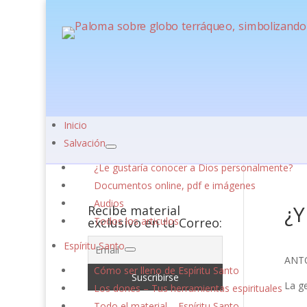
Inicio
Salvación
¿Le gustaría conocer a Dios personalmente?
Documentos online, pdf e imágenes
Audios
¿Y
Recibe material
exclusivo en tu Correo:
Todos los articulos
Espíritu Santo
ANT
Cómo ser lleno de Espíritu Santo
La g
Los dones – Tus herramientas espirituales
Todo el material – Espíritu Santo