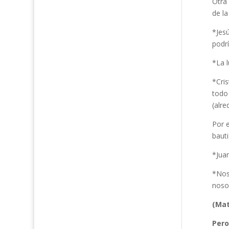
Otra 
de la
*Jesú
podrí
*La 
*Cri
todo 
(alre
Por 
bauti
*Juan
*Nos
noso
(Mat
Pero