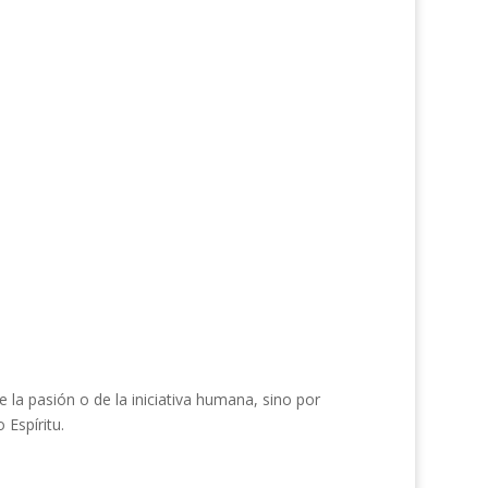
 todos creyesen por él.
legar a ser hijos de Dios.
la pasión o de la iniciativa humana, sino por
 Espíritu.