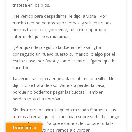
tristeza en los ojos.
-He venido para despedirme- le dijo la visita-. Por
mucho tiempo hemos sido vecinas, y si bien no nos
hemos tratado mayormente, he creído oportuno
informarle que nos mudamos.
-¿
Por que?- le preguntó la dueña de casa-. ¿Ha
conseguido un nuevo puesto su marido, o algo por el
estilo? Pase, por favor y tome asiento. Dígame que ha
sucedido.
La vecina se dejo caer pesadamente en una silla. -No-
dijo -no se trata de eso. Vamos a perder la casa,
porque no podemos pagar las cuotas. También
perderemos el automóvil.
Sin decir otra palabra se quedo mirando fijamente sus
manos abiertas que descansaban sobre su falda. Luego
levanto los ojos. -Ya que estamos, le contare toda la
Translate »
historia. Juan y yo nos vamos a divorciar.