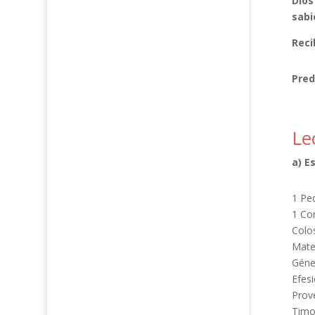
Dios
sabi
Reci
Pred
Le
a) E
1 Pe
1 Cor
Colo
Mate
Géne
Efesi
Prov
Timo