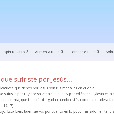
Espíritu Santo
Aumenta tu Fe
Comparte tu Fe
Sobr
 que sufriste por Jesús…
icatrices que tienes por Jesús son tus medallas en el cielo.
e sufriste por El y por salvar a sus hijos y por edificar su iglesia está
idad eterna, que te será otorgada cuando estés con tu verdadera famil
s 19:17)
 dijo: Está bien, buen siervo; por cuanto en lo poco has sido fiel, tend