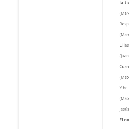
la ti
(Mar
Respo
(Mar
El le
(Juan
Cuand
(Mat
Y he 
(Mat
Jesús
El n