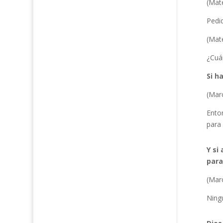
(Mat
Pedid
(Mat
¿Cuá
Si h
(Mar
Enton
para 
Y si
para
(Mar
Ning