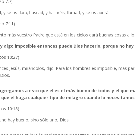
eo 7:7)
, y se os dará; buscad, y hallaréis; llamad, y se os abrirá.
eo 7:11)
nto más vuestro Padre que está en los cielos dará buenas cosas a los
ay algo imposible entonces puede Dios hacerlo, porque no hay 
cos 10:27)
ces Jesús, mirándolos, dijo: Para los hombres es imposible, mas par
Dios.
 agregamos a esto que el es el más bueno de todos y el que
 que el haga cualquier tipo de milagro cuando lo necesitamos 
cos 10:18)
uno hay bueno, sino sólo uno, Dios.