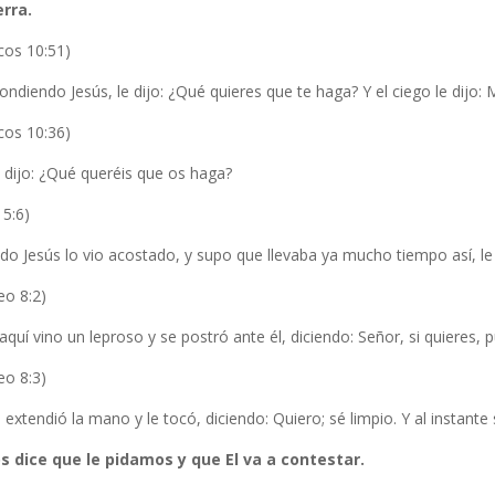
erra.
cos 10:51)
ndiendo Jesús, le dijo: ¿Qué quieres que te haga? Y el ciego le dijo: 
cos 10:36)
s dijo: ¿Qué queréis que os haga?
 5:6)
o Jesús lo vio acostado, y supo que llevaba ya mucho tiempo así, le 
eo 8:2)
aquí vino un leproso y se postró ante él, diciendo: Señor, si quieres,
eo 8:3)
 extendió la mano y le tocó, diciendo: Quiero; sé limpio. Y al instante
os dice que le pidamos y que El va a contestar.