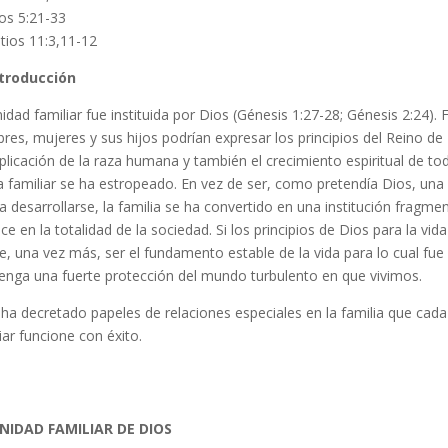
os 5:21-33
tios 11:3,11-12
ntroducción
idad familiar fue instituida por Dios (Génesis 1:27-28; Génesis 2:24).
es, mujeres y sus hijos podrían expresar los principios del Reino de D
plicación de la raza humana y también el crecimiento espiritual de t
a familiar se ha estropeado. En vez de ser, como pretendía Dios, una 
 desarrollarse, la familia se ha convertido en una institución fragm
ce en la totalidad de la sociedad. Si los principios de Dios para la vid
, una vez más, ser el fundamento estable de la vida para lo cual fu
tenga una fuerte protección del mundo turbulento en que vivimos.
 ha decretado papeles de relaciones especiales en la familia que cad
iar funcione con éxito.
UNIDAD FAMILIAR
DE DIOS