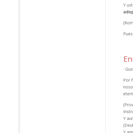
Y ust
adop
(Rom
Pues 
En
· Gus
Por f
noso
etern
(Prov
Instr
Y aun
(Deu
Y ama