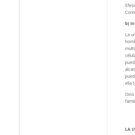
Efesi
Corin
b) I
La un
hombr
multi
célul
pueda
alcan
puede
ella 
Dios
famil
LA 