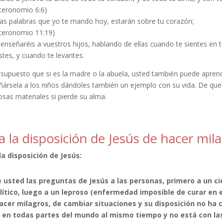
teronomio 6:6)
tas palabras que yo te mando hoy, estarán sobre tu corazón;
teronomio 11:19)
 enseñaréis a vuestros hijos, hablando de ellas cuando te sientes en
tes, y cuando te levantes.
 supuesto que si es la madre o la abuela, usted también puede aprend
ársela a los niños dándoles también un ejemplo con su vida. De que le
osas materiales si pierde su alma.
a la disposición de Jesús de hacer mil
la disposición de Jesús:
 usted las preguntas de Jesús a las personas, primero a un cie
lítico, luego a un leproso (enfermedad imposible de curar en e
acer milagros, de cambiar situaciones y su disposición no ha 
 en todas partes del mundo al mismo tiempo y no está con la