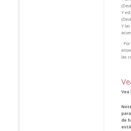
(Deu
Y es
(Deu
Y las
acues
· Por
enseñ
las c
Ve
Vea 
Note
para
de h
está