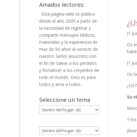
Amados lectores:
Esta página web se publica
¿U
desde el año 2005 a partir de
la necesidad de registrar y
(1 Ju
compartir mensajes bíblicos,
materiales y la experiencia de
Os e
mas de 50 años al servicio de
habé
nuestro Señor Jesucristo con
(1 Ju
el fin de Salvar a los perdidos
y fortalecer a los creyentes de
Os h
todo el mundo. Dios es para
todos y ama a todos.
¿US
Su v
Seleccione un tema
Noso
Seleccione
un
Y lo
tema
(Rom