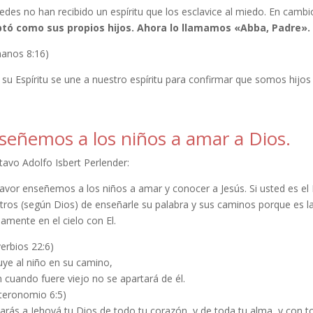
edes no han recibido un espíritu que los esclavice al miedo. En cambi
tó como sus propios hijos. Ahora lo llamamos «Abba, Padre». 
anos 8:16)
su Espíritu se une a nuestro espíritu para confirmar que somos hijos
señemos a los niños a amar a Dios.
tavo Adolfo Isbert Perlender:
avor enseñemos a los niños a amar y conocer a Jesús. Si usted es el 
tros (según Dios) de enseñarle su palabra y sus caminos porque es
amente en el cielo con El.
erbios 22:6)
uye al niño en su camino,
 cuando fuere viejo no se apartará de él.
teronomio 6:5)
rás a Jehová tu Dios de todo tu corazón, y de toda tu alma, y con to