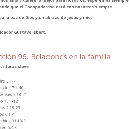
 nos ama y quiere lo mejor para nosotros, esperemos siempre 
endo que el Todopoderoso está con nosotros siempre.
ba la paz de Dios y un abrazo de Jesús y mío.
icador Gustavo Isbert.
cción 96. Relaciones en la familia
scrituras clave
dro 3:1-7
intios 7:1-40
senses 3:18-21
o 19:1-12
sis 2:18-25
os 6:1-4
erbios 31:10-31
teo 5:4,8