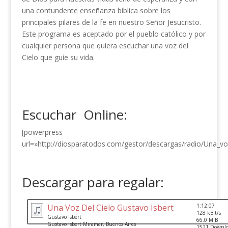
una contundente enseñanza bíblica sobre los
principales pilares de la fe en nuestro Señor Jesucristo.
Este programa es aceptado por el pueblo católico y por
cualquier persona que quiera escuchar una voz del
Cielo que guíe su vida.
Escuchar Online:
[powerpress
url=»http://diosparatodos.com/gestor/descargas/radio/Una_vo
Descargar para regalar:
Una Voz Del Cielo Gustavo Isbert
1:12:07
128 kBit/s
Gustavo Isbert
66.0 MiB
Gustavo Isbert Miramar, Buenos Aires
1521 Downlo