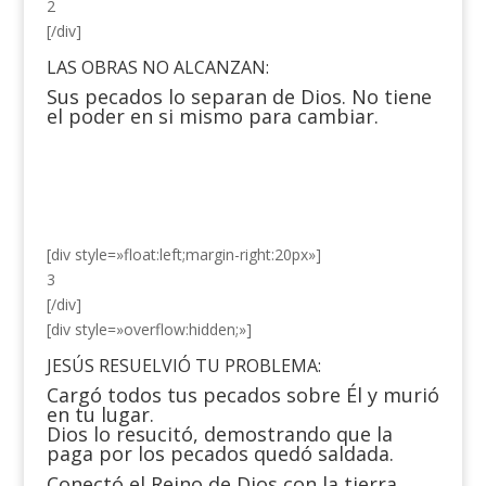
2
[/div]
LAS OBRAS NO ALCANZAN:
Sus pecados lo separan de Dios. No tiene
el poder en si mismo para cambiar.
[div style=»float:left;margin-right:20px»]
3
[/div]
[div style=»overflow:hidden;»]
JESÚS RESUELVIÓ TU PROBLEMA:
Cargó todos tus pecados sobre Él y murió
en tu lugar.
Dios lo resucitó, demostrando que la
paga por los pecados quedó saldada.
Conectó el Reino de Dios con la tierra