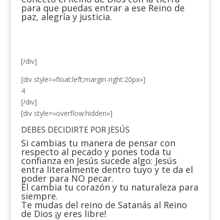
para que puedas entrar a ese Reino de
paz, alegría y justicia.
[/div]
[div style=»float:left;margin-right:20px»]
4
[/div]
[div style=»overflow:hidden»]
DEBES DECIDIRTE POR JESÚS
Si cambias tu manera de pensar con
respecto al pecado y pones toda tu
confianza en Jesús sucede algo: Jesús
entra literalmente dentro tuyo y te da el
poder para NO pecar.
Él cambia tu corazón y tu naturaleza para
siempre.
Te mudas del reino de Satanás al Reino
de Dios ¡y eres libre!