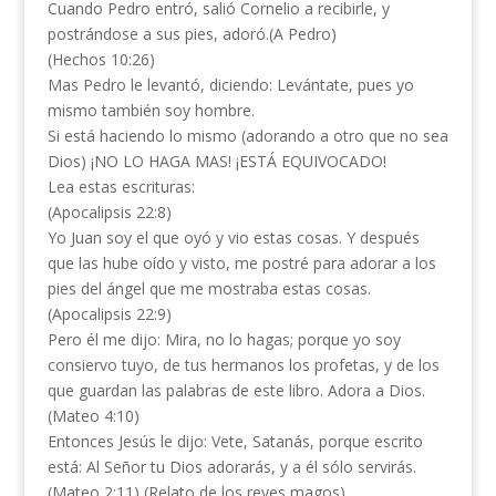
Cuando Pedro entró, salió Cornelio a recibirle, y
postrándose a sus pies, adoró.(A Pedro)
(Hechos 10:26)
Mas Pedro le levantó, diciendo: Levántate, pues yo
mismo también soy hombre.
Si está haciendo lo mismo (adorando a otro que no sea
Dios) ¡NO LO HAGA MAS! ¡ESTÁ EQUIVOCADO!
Lea estas escrituras:
(Apocalipsis 22:8)
Yo Juan soy el que oyó y vio estas cosas. Y después
que las hube oído y visto, me postré para adorar a los
pies del ángel que me mostraba estas cosas.
(Apocalipsis 22:9)
Pero él me dijo: Mira, no lo hagas; porque yo soy
consiervo tuyo, de tus hermanos los profetas, y de los
que guardan las palabras de este libro. Adora a Dios.
(Mateo 4:10)
Entonces Jesús le dijo: Vete, Satanás, porque escrito
está: Al Señor tu Dios adorarás, y a él sólo servirás.
(Mateo 2:11) (Relato de los reyes magos).