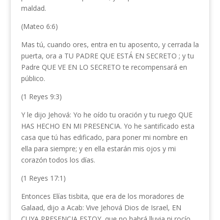
maldad.
(Mateo 6:6)
Mas tú, cuando ores, entra en tu aposento, y cerrada la
puerta, ora a TU PADRE QUE ESTÁ EN SECRETO ; y tu
Padre QUE VE EN LO SECRETO te recompensará en
público.
(1 Reyes 9:3)
Y le dijo Jehová: Yo he oído tu oración y tu ruego QUE
HAS HECHO EN MI PRESENCIA. Yo he santificado esta
casa que tú has edificado, para poner mi nombre en
ella para siempre; y en ella estarán mis ojos y mi
corazón todos los días.
(1 Reyes 17:1)
Entonces Elías tisbita, que era de los moradores de
Galaad, dijo a Acab: Vive Jehová Dios de Israel, EN
CUYA PRESENCIA ESTOY, que no habrá lluvia ni rocío