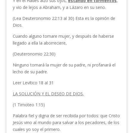
Y en el Hades alzó sus ojos,
estando en tormentos
,
y vio de lejos a Abraham, y a Lázaro en su seno.
(Lea Deuteronomio 22:13 al 30) Esta es la opinión de
Dios.
Cuando alguno tomare mujer, y después de haberse
llegado a ella la aborreciere,
(Deuteronomio 22:30)
Ninguno tomará la mujer de su padre, ni profanará el
lecho de su padre.
Leer Levítico 18 al 31
LA SOLUCIÓN Y EL DESEO DE DIOS.
(1 Timoteo 1:15)
Palabra fiel y digna de ser recibida por todos: que Cristo
Jesús vino al mundo para salvar a los pecadores, de los
cuales yo soy el primero.