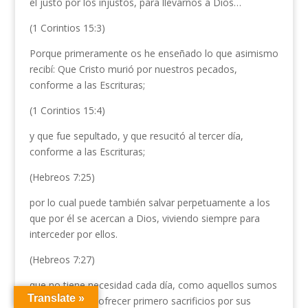
el justo por los injustos, para llevarnos a Dios…
(1 Corintios 15:3)
Porque primeramente os he enseñado lo que asimismo
recibí: Que Cristo murió por nuestros pecados,
conforme a las Escrituras;
(1 Corintios 15:4)
y que fue sepultado, y que resucitó al tercer día,
conforme a las Escrituras;
(Hebreos 7:25)
por lo cual puede también salvar perpetuamente a los
que por él se acercan a Dios, viviendo siempre para
interceder por ellos.
(Hebreos 7:27)
que no tiene necesidad cada día, como aquellos sumos
Translate »
sacerdotes, de ofrecer primero sacrificios por sus