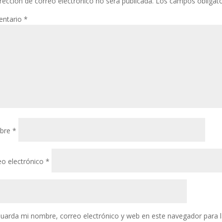
rección de correo electrónico no será publicada.
Los campos obligat
ntario
*
bre
*
eo electrónico
*
uarda mi nombre, correo electrónico y web en este navegador para 