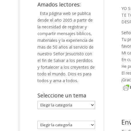
Amados lectores:
YO S
Esta página web se publica
TE T
desde el año 2005 a partir de
DESP
la necesidad de registrar y
Señor
compartir mensajes bíblicos,
Tu p
materiales y la experiencia de
favor
mas de 50 años al servicio de
Mi ca
nuestro Señor Jesucristo con
En cu
el fin de Salvar a los perdidos
He p
y fortalecer a los creyentes de
El re
todo el mundo. Dios es para
¡Grac
todos y ama a todos.
Seleccione un tema
Seleccione
un
tema
En