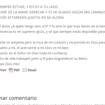
IEMPRE ESTUVE, Y ESTOY A TU LADO.
OMÉ DE LA MANO DERECHA Y TE HE GUIADO SEGÚN MIS CAMINOS
UÉS ESTAREMOS JUNTOS EN MI GLORIA.
 Jesús ¿A quién tengo sino a ti? Y tú eres lo que mas deseo en la tier
resencia es mi supremo gozo, y sé que siempre estás disponible para
.
rne se avejenta pero la roca de mi corazón y mi porción es Dios par
anto a mí, el acercarme a mi Dios es mi bien.
uesto en el Señor mi Dios toda mi confianza.
sto de vida trabajaré junto a El para engrandecer su Reino.
ias Dios mío!
viar comentario