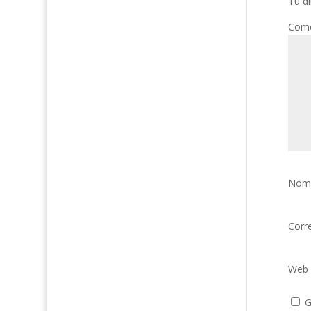
Tu di
Come
Nom
Corr
Web
G