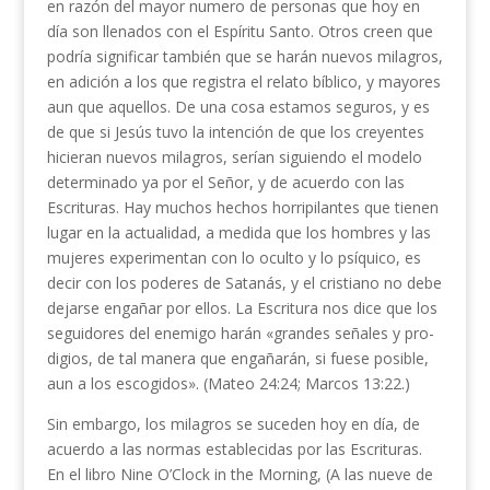
en razón del mayor numero de personas que hoy en
día son llenados con el Espíritu Santo. Otros creen que
podría significar también que se harán nuevos milagros,
en adición a los que registra el relato bíblico, y mayores
aun que aquellos. De una cosa estamos seguros, y es
de que si Jesús tuvo la intención de que los creyentes
hicieran nuevos mila­gros, serían siguiendo el modelo
determinado ya por el Señor, y de acuerdo con las
Escrituras. Hay mu­chos hechos horripilantes que tienen
lugar en la actua­lidad, a medida que los hombres y las
mujeres expe­rimentan con lo oculto y lo psíquico, es
decir con los poderes de Satanás, y el cristiano no debe
dejarse engañar por ellos. La Escritura nos dice que los
se­guidores del enemigo harán «grandes señales y pro­
digios, de tal manera que engañarán, si fuese posible,
aun a los escogidos». (Mateo 24:24; Marcos 13:22.)
Sin embargo, los milagros se suceden hoy en día, de
acuerdo a las normas establecidas por las Escri­turas.
En el libro Nine O’Clock in the Morning, (A las nueve de