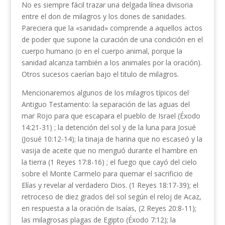
No es siempre fácil trazar una delgada línea di­visoria
entre el don de milagros y los dones de sani­dades.
Pareciera que la «sanidad» comprende a aque­llos actos
de poder que supone la curación de una condición en el
cuerpo humano (o en el cuerpo ani­mal, porque la
sanidad alcanza también a los anima­les por la oración).
Otros sucesos caerían bajo el titulo de milagros.
Mencionaremos algunos de los milagros típicos del
Antiguo Testamento: la separación de las aguas del
mar Rojo para que escapara el pueblo de Israel (Éxodo
14:21-31) ; la detención del sol y de la luna para Josué
(Josué 10:12-14); la tinaja de harina que no escaseó y la
vasija de aceite que no menguó durante el hambre en
la tierra (1 Reyes 17:8-16) ; el fuego que cayó del cielo
sobre el Monte Carmelo para que­mar el sacrificio de
Elías y revelar al verdadero Dios. (1 Reyes 18:17-39); el
retroceso de diez grados del sol según el reloj de Acaz,
en respuesta a la oración de Isaías, (2 Reyes 20:8-11);
las milagrosas plagas de Egipto (Éxodo 7:12); la