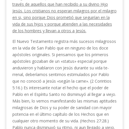
través de aquellos que han recibido a su divino Hijo
Jesús. Los cristianos no esperan mila­gros por el milagro
en si, sino porque Dios prometió que seguirían en la
vida de sus hijos y porque atien­den a las necesidades
de los hombres y llevan a otros a Jesús.
El Nuevo Testamento registra más sucesos milagro­sos
en la vida de San Pablo que en ninguno de los doce
apóstoles originales. Si pensamos que los prime­ros
apóstoles gozaban de un «status» especial porque
anduvieron y hablaron con Jesús durante su vida te­
rrenal, deberíamos sentirnos estimulados por Pablo
que no conoció a Jesús «según la carne». (2 Corintios
5:16.) Es interesante notar el hecho que el poder de
Pablo en el Espíritu Santo no disminuyó al llegar a viejo.
Más bien, lo vemos manifestando las mismas aptitudes
milagrosas de Dios y su poder de sanidad con mayor
potencia en el último capítulo de los He­chos que en
cualquier otro momento de su vida. (He­chos 27:28.)
Pablo nunca disminuyó su ritmo, ni aun llegado a viejo.