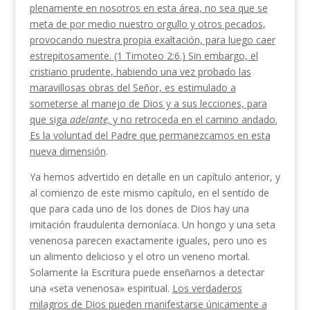
plenamente en nosotros en esta área, no sea que se
meta de por medio nuestro orgullo y otros pecados,
provocando nuestra propia exaltación, para luego caer
estrepitosamente. (1 Timoteo 2:6.) Sin embargo, el
cristiano prudente, habiendo una vez pro­bado las
maravillosas obras del Señor, es estimulado a
someterse al manejo de Dios y a sus lecciones, para
que siga
adelante,
y no retroceda en el camino andado.
Es la voluntad del Padre que permanezcamos en esta
nueva dimensión
.
Ya hemos advertido en detalle en un capítulo an­terior, y
al comienzo de este mismo capítulo, en el sentido de
que para cada uno de los dones de Dios hay una
imitación fraudulenta demoníaca. Un hongo y una seta
venenosa parecen exactamente iguales, pe­ro uno es
un alimento delicioso y el otro un veneno mortal.
Solamente la Escritura puede enseñarnos a detectar
una «seta venenosa» espiritual.
Los verda­deros
milagros de Dios pueden manifestarse únicamente a