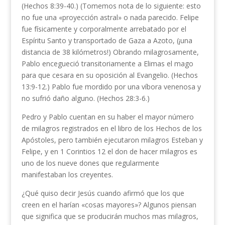
(Hechos 8:39-40.) (Tomemos nota de lo siguiente: esto
no fue una «proyección astral» o nada parecido. Felipe
fue físicamente y corporalmente arrebatado por el
Espíritu Santo y transportado de Gaza a Azo­to, (¡una
distancia de 38 kilómetros!) Obrando mila­grosamente,
Pablo encegueció transitoriamente a Eli­mas el mago
para que cesara en su oposición al Evan­gelio. (Hechos
13:9-12.) Pablo fue mordido por una víbora venenosa y
no sufrió daño alguno. (Hechos 28:3-6.)
Pedro y Pablo cuentan en su haber el mayor número
de milagros registrados en el libro de los Hechos de los
Apóstoles, pero también ejecutaron milagros Es­teban y
Felipe, y en 1 Corintios 12 el don de hacer milagros es
uno de los nueve dones que regularmente
manifestaban los creyentes.
¿Qué quiso decir Jesús cuando afirmó que los que
creen en el harían «cosas mayores»? Algunos pien­san
que significa que se producirán muchos mas mi­lagros,