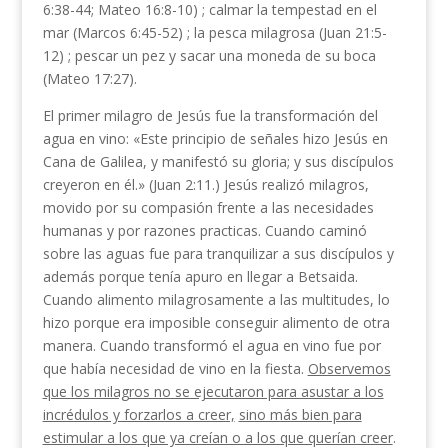
6:38-44; Mateo 16:8-10) ; calmar la tempes­tad en el
mar (Marcos 6:45-52) ; la pesca milagrosa (Juan 21:5-
12) ; pescar un pez y sacar una moneda de su boca
(Mateo 17:27).
El primer milagro de Jesús fue la transformación del
agua en vino: «Este principio de señales hizo Jesús en
Cana de Galilea, y manifestó su gloria; y sus discípulos
creyeron en él.» (Juan 2:11.) Jesús realizó milagros,
movido por su compasión frente a las necesidades
humanas y por razones practicas. Cuando caminó
sobre las aguas fue para tranquilizar a sus discípulos y
además porque tenía apuro en llegar a Betsaida.
Cuando alimento milagrosamente a las multitudes, lo
hizo porque era imposible con­seguir alimento de otra
manera. Cuando transformó el agua en vino fue por
que había necesidad de vino en la fiesta.
Observemos
que los milagros no se eje­cutaron para asustar a los
incrédulos y forzarlos a creer,
sino más bien para
estimular a los que ya creían o a los que querían creer
.