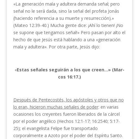
«La generación mala y adultera demanda señal; pero
señal no le será dada, sino la señal del profeta Jonás
(haciendo referencia a su muerte y resurrección).»
(Mateo 12:39-40.) Mu­cha gente dice: ¡Ahí lo tienen! ¡No
se supone que tengamos señal!» Pero pasan por alto el
hecho de que Jesús está hablando a una «generación
mala y adultera». Por otra parte, Jesús dijo:
«
Estas señales seguirán a los que creen…» (Mar­
cos 16:17.)
Después de Pentecostés, los apóstoles y otros que no
lo eran, hicieron muchas señales de poder
: en va­rias
ocasiones los creyentes fueron liberados de la cárcel
por el poder angélico (Hechos 12:1-17; 16:25­40; 5:17-
25); el evangelista Felipe fue transportado
corporalmente a Azoto por el poder del Espíritu Santo.