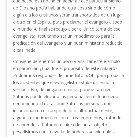
que desde esa noche en adelante ese particular siervo
de Dios no podía hablar de otra cosa sino de cómo
algún día los cristianos serán transportados de un lugar
a otro en el Espíritu para proclamar el evange­lio a todo
el mundo. Al final se redujo a ser el único tema de ese
evangelista, resultando ser un impedimento para la
predicación del Evangelio y un buen ministerio reducido
a casi nada
Conviene detenernos un poco y analizar este ejem­plo
en particular. ¿Cuál fue el propósito de este mi­lagro?
Podríamos responder de inmediato: «!Oh, pa­ra probar a
los asistentes que el evangelista estaba diciendo la
verdad!» No, de ninguna manera, porque también
Satanás puede elevar a las personas en el fenómeno
denominado «Levitación». Entre las perso­nas que
incursionan en el campo de lo oculto actual­mente,
algunos experimentan con estos fenómenos, tratando
de aprender a flotar en el aire o levantar objetos
pesadísimos con la ayuda de poderes «espi­rituales».