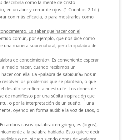
os
describirla co­mo la mente de Cristo
 en un abrir y cerrar de ojos. (1 Corintios 2:1ó.)
o orar con más eficacia, o para mostrarles como
l conocimiento. Es saber que hacer con el
sentido común, por ejemplo, que nos dice como
 de una manera sobrenatural, pero la «palabra de
alabra de conocimiento». Es conveniente esperar
s a me­dio hacer, cuando recibimos un
acer con ella. La «palabra de sabiduría» nos in­
resolver los problemas que se plantean, o que
l desafío se refiere a nuestra fe. Los dones de
e de manifiesto por una súbita inspiración que
1
itu, o por la interpretación de un sueño,
una
amente, oyendo en forma audible la voz de Dios, o
 En ambos casos «palabra» en griego, es (logos),
únicamente a la palabra hablada. Esto quiere decir
 audibles o no, siguen siendo dones de «pa­labra