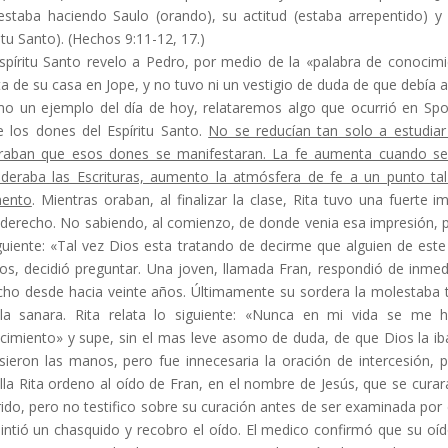
estaba ha­ciendo Saulo (orando), su actitud (estaba arrepen­tido) 
itu Santo). (Hechos
9:11-12, 17.)
Espíritu Santo revelo a Pedro, por medio de la «palabra de conocim
a de su casa en Jope, y no tuvo ni un vestigio de duda de que debía
o un ejemplo del día de hoy, relataremos algo que ocurrió en Spo
e los dones del Espíritu Santo.
No se reducían tan solo a estudiar
raban que esos dones se manifestaran. La fe aumenta cuando se 
ideraba las Escrituras, aumento la atmósfera de fe a un punto tal
ento
. Mientras oraban, al finalizar la clase, Rita tuvo una fuerte
derecho. No sabiendo, al comienzo, de donde venia esa impresión, pi
iguiente: «Tal vez Dios esta tratando de decirme que alguien de est
gos, decidió preguntar. Una joven, llamada Fran, respondió de inmedi
cho desde hacia veinte años. Últimamente su sordera la molestaba 
la sanara. Rita relata lo siguiente: «Nunca en mi vida se me h
cimiento» y supe, sin el mas leve asomo de duda, de que Dios la iba
sieron las manos, pero fue innecesaria la oración de intercesión, 
lla Rita ordeno al oído de Fran, en el nombre de Jesús, que se curar
rido, pero no testifico sobre su curación antes de ser exa­minada po
sintió un chasquido y recobro el oído. El medico confirmó que su oí