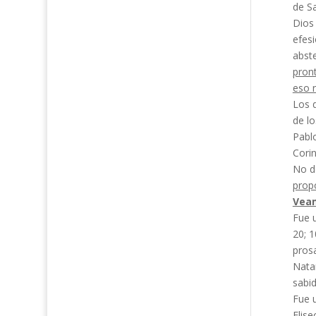
de Sa
Dios 
efesi
abste
pront
eso n
Los d
de lo
Pablo
Cori
No d
propó
Veam
Fue u
20; 
pros
Natan
sabid
Fue u
Elise