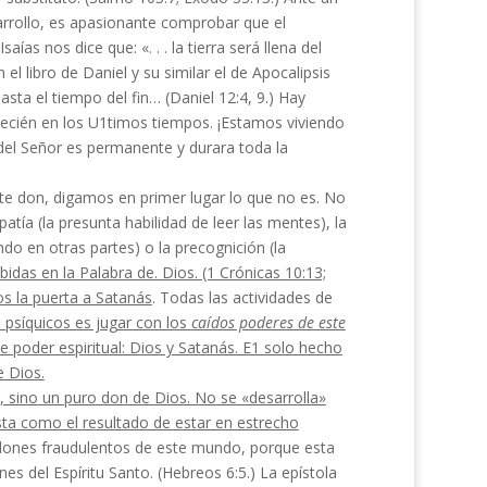
rrollo, es apasionante comprobar que el
s nos dice que: «. . . la tierra será llena del
l libro de Daniel y su similar el de Apocalipsis
ta el tiempo del fin… (Daniel 12:4, 9.) Hay
ecién en los U1timos tiempos. ¡Estamos viviendo
del Señor es per­manente y durara toda la
ste don, digamos en primer lugar lo que no es. No
tía (la presunta habilidad de leer las mentes), la
ndo en otras partes) o la precognición (la
bidas en la Palabra de. Dios. (1 Crónicas 10:13;
s la puerta a Satanás
. Todas las actividades de
psíquicos es jugar con los
caídos poderes de este
poder espiri­tual: Dios y Satanás. E1 solo hecho
e Dios.
 sino un puro don de Dios. No se «desarrolla»
ta como el resultado de estar en estrecho
os dones fraudulentos de este mundo, porque esta
es del Espíritu Santo. (Hebreos 6:5.) La epístola