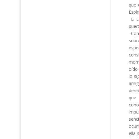
que 
Espír
El 
puert
Com
sobr
espe
cons
mom
oído 
lo s
ami­
dere
que 
cono
impu
senci
ocur
ella 