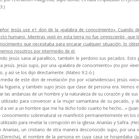
3.)
Señor Jesús use e1 don de la «palabra de co­nocimiento». Cuando dej
ecto humano. Mientras vivió en esta tierra no fue omnisciente -que 
noci­miento que necesitaba para encarar cualquier situación, lo obte
nemos nosotros por intermedio de el.
ndo Jesús sana al paralítico, también le per­dono sus pecados. Esto
a Jesús. Jesús supo, por una «palabra de conocimiento» (no por «lee
o, y así se los dijo directamente. (Mateo 9:2-ó.)
 media de este don de revelación (no por «cla­rividencia») Jesús «v
 la higuera, y también supo Jesús que clase de persona era. Vernos
ar las an­danzas de un hombre y la naturaleza de su corazón y de sus
 utilizado para convencer a la mujer samari­tana de su pecado, y 
id a ver a un hombre que me ha dicho todo cuanto he hecho…» (Juan 4
e conocimiento sobrenatural se manifestó per­manentemente en los 
utilizado para revelar la corrupción en la igle­sia: Ananías y Safira. (He
o Ananias, un cristiano de otra manera descono­cido supo, por una v
e (Derecha), el nombre de la persona en cuya casa se hospedaba (Ju