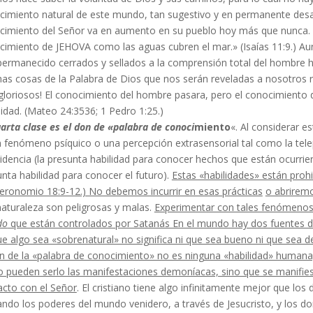
cimiento natural de este mundo, tan sugestivo y en permanente desa
imiento del Señor va en aumento en su pueblo hoy más que nunca. Isaía
imiento de JEHOVA como las aguas cubren el mar.» (Isaías 11:9.) Aun e
ermanecido cerrados y sellados a la comprensión total del hombre has
as cosas de la Palabra de Dios que nos serán reveladas a nosotros r
gloriosos! El conocimiento del hom­bre pasara, pero el conocimiento 
idad. (Mateo 24:35­36; 1 Pedro 1:25.)
arta clase es el don de «palabra de conoci­
miento
«. Al considerar e
 fenómeno psíquico o una percepción extrasensorial tal como la telepa
­videncia (la presunta habilidad para conocer hechos que están ocurrie
nta habilidad para conocer el futuro).
Estas «habilidades» están prohi
eronomio 18:9-12.) No debemos incurrir en esas prácticas
o abriremo
naturaleza son peligrosas y malas.
Experimentar con tales fenómenos 
do
que están controlados por Satanás En el mundo hay dos fuentes de 
e algo sea «sobrenatural» no significa ni que sea bueno ni que sea d
on de la «palabra de conocimiento» no es ninguna «habilidad» humana,
 pueden serlo las mani­festaciones demoníacas, sino que se manifies
acto con el Señor
. El cristiano tiene algo infinitamente mejor que l
ndo los poderes del mundo venidero, a tra­vés de Jesucristo, y los don