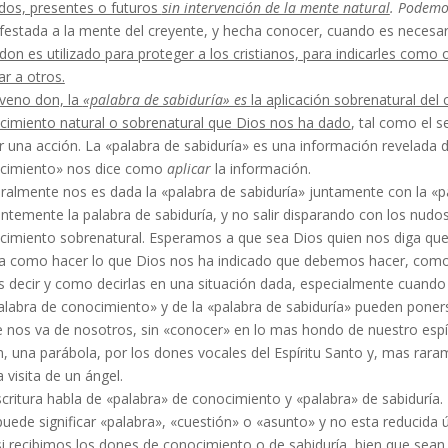
dos, presentes o futuros
sin intervención de la mente natural
. Podem
estada a la mente del creyente, y hecha conocer, cuando es necesario,
don es utilizado para proteger a los cristianos, para indicarles com
r a otros.
oveno don, la
«palabra de sabiduría» es
la apli­cación sobrenatural de
cimiento natural o sobrenatural que Dios nos ha dado
, tal como el 
ar una acción. La «palabra de sabiduría» es una información revelada
ocimiento» nos dice como
aplicar
la información.
ralmente nos es dada la «palabra de sabiduría» juntamente con la «p
ntemente la palabra de sabiduría, y no salir disparando con los nudo
imiento sobre­natural. Esperamos a que sea Dios quien nos diga que h
ra como hacer lo que Dios nos ha indicado que debemos hacer, como 
 decir y como decirlas en una situación dada, especialmente cuando e
alabra de conocimiento» y de la «palabra de sabiduría» pueden poners
 nos va de nosotros, sin «conocer» en lo mas hon­do de nuestro espír
n, una parábola, por los dones voca­les del Espíritu Santo y, mas rar
a visita de un ángel.
critura habla de «palabra» de conocimiento y «palabra» de sabiduría.
uede significar «palabra», «cuestión» o «asunto» y no esta reducida 
i reci­bimos los dones de conocimiento o de sabiduría, bien que sean