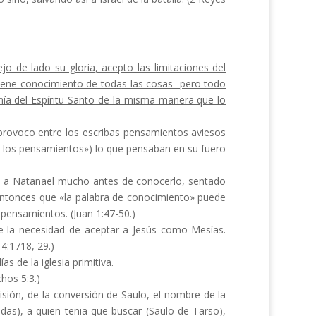
o de lado su gloria, acepto las limitaciones del
tiene cono­cimiento de todas las cosas- pero todo
nía del Espíritu Santo de la misma ma­nera que lo
 provoco entre los escribas pensamientos aviesos
r los pen­samientos») lo que pensaban en su fuero
io» a Natanael mucho antes de conocerlo, sentado
 entonces que «la palabra de conocimiento» puede
 pensamientos. (Juan 1:47-50.)
de la necesidad de aceptar a Jesús como Mesías.
:17­18, 29.)
días de
la
iglesia primitiva.
chos 5:3.)
isión, de la conversión de Saulo, el nombre de la
das), a quien tenia que buscar (Saulo de Tarso),