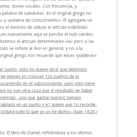
ente, dones vocales. Con frecuencia, y
palabra de sabiduría». En el original griego no
» y «palabra de conocimiento». El agregarle un
 el derecho de utilizar el artículo indefinido:
es nue­vamente aquí se percibe el sutil cambio
ilizamos el articulo determinante «la» pero si las
ulo se refiere al don en general, y no a la
 original grie­go nos recuerde que estas «palabras»
 un sueño, esto no quiere decir que debemos
ener interés en conocer 1os sueños de la
 ocurriendo en el subconsciente, pero esto tiene
os no son otra cosa que el resultado de haber
 enemigo; ¿por que gastar nuestro tiempo
 hablado en un sueño y e1 quiere que 1o recorde­
cordará todo lo que yo os he dicho». (Juan 14:2ó.)
. El libro de Daniel, refi­riéndose a los últimos