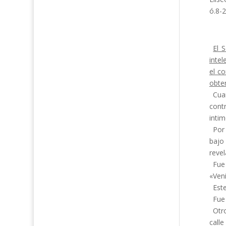
ó.8-2
El 
intel
el co
obte
Cua
contr
intim
Por
bajo
revel
Fue
«Ven
Est
Fue 
Otr
call