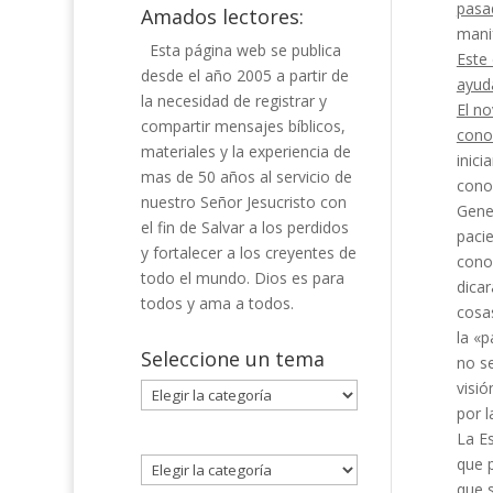
pasa
Amados lectores:
manif
Esta página web se publica
Este 
desde el año 2005 a partir de
ayuda
la necesidad de registrar y
El n
compartir mensajes bíblicos,
cono
materiales y la experiencia de
inici
mas de 50 años al servicio de
co­n
nuestro Señor Jesucristo con
Gene
el fin de Salvar a los perdidos
pacie
y fortalecer a los creyentes de
conoc
todo el mundo. Dios es para
dica
todos y ama a todos.
cosas
la
«p
Seleccione un tema
no se
visió
Seleccione
por l
un
La Es
tema
que p
que s