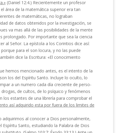
a.»
(Daniel 12:4.) Recientemente un profesor
n el área de la matemática superior era tan
ferentes de matemáticas, no logra­ban
idad de datos obtenidos por la investigación, se
ues va mas allá de las posibilidades de la mente
 prolongado. Por importante que sea la ciencia
 al Señor. La epístola a los Corintios dice así:
 porque para el son locura, y no las puede
También dice la Escritura: «El conocimiento
ue hemos mencionado antes, es el intento de la
 los del Espíritu Santo. Incluye lo oculto, lo
trampar a un numero cada día creciente de perso­
e drogas, de cultos, de lo psíquico y fenómenos
n los estan­tes de una librería para comprobar el
nto así adquirido esta por fuera de los limi­tes de
o adquirimos al conocer a Dios personalmente,
del Espíritu Santo, estudiando la Palabra de Dios
 substituto. (Salmo 103:7; Éxodo 33:13.) Ante un