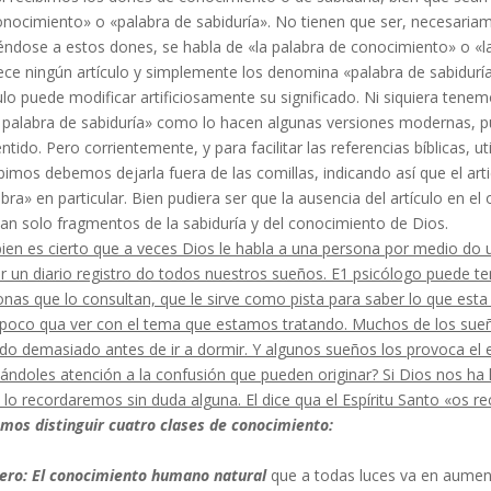
onocimiento» o «palabra de sabiduría». No tienen que ser, necesariam
iéndose a estos dones, se habla de «la palabra de conocimiento» o «la 
ce ningún artículo y simplemente los denomina «palabra de sabiduría
ulo puede modificar artificiosamente su sig­nificado. Ni siquiera tenemos
 palabra de sabiduría» como lo hacen algunas versiones modernas, pu
ntido. Pero corrientemente, y para facilitar las referencias bíblicas, ut
bimos debemos dejarla fuera de las comillas, indicando así que el artic
bra» en particular. Bien pudie­ra ser que la ausencia del artículo en el
an solo fragmentos de la sabiduría y del conocimiento de Dios.
bien es cierto que a veces Dios le habla a una persona por medio do
r un diario registro do todos nuestros sueños. E1 psicólogo puede t
nas que lo consultan, que le sirve como pista para saber lo que esta
poco qua ver con el tema que estamos tratando. Muchos de los sueñ
do demasiado antes de ir a dormir. Y algunos sueños los provoca el
tándoles atención a la confusión que pueden originar? Si Dios nos ha
lo recordaremos sin duda alguna. El dice qua el Espíritu Santo «os re
mos distinguir cuatro clases de conocimiento:
ero: El conocimiento humano natural
que a todas luces va en aumento