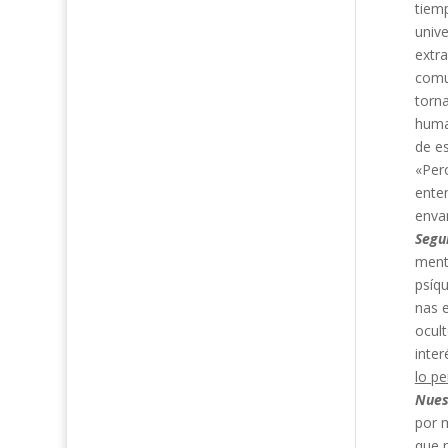
tiemp
unive
extr
comun
torna
huma
de es
«Pero
enten
envan
Segu
mente
psíqu
nas e
ocult
inter
lo pe
Nues
por m
que n