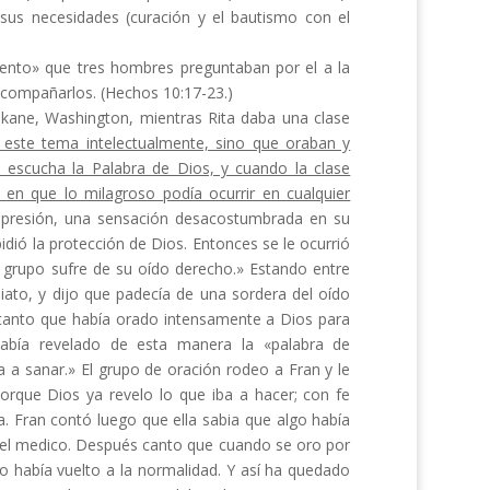
y sus necesidades (curación y
el
bautismo con el
iento» que tres hombres pregun­taban por el a la
 acompañarlos. (Hechos 10:17-23.)
kane, Washington, mientras Rita daba una clase
 este tema intelec­tualmente, sino que oraban y
escucha la Palabra de Dios, y cuando la clase
 en que lo milagroso podía ocurrir en cualquier
 impresión, una sensación desacostum­brada en su
dió la protección de Dios. Entonces se le ocurrió
e grupo sufre de su oído derecho.» Estando entre
ato, y dijo que padecía de una sor­dera del oído
tanto que había orado intensamente a Dios para
abía reve­lado de esta manera la «palabra de
 a sanar.» El grupo de oración rodeo a Fran y le
porque Dios ya revelo lo que iba a hacer; con fe
a. Fran contó luego que ella sabia que algo había
r el medico. Después canto que cuando se oro por
do había vuelto a la normalidad. Y así ha quedado