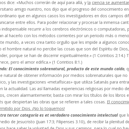
os dice: «Muchos correrán de aquí para allá, y
la
ciencia se aumentar
rsita­rio amigo nuestro, nos dijo que el progreso del cono­cimiento e
aordinario que en algunos casos los investigadores en dos campos di
icarse entre ellos. Para poder relacionar y procesar la inmensa cant
 indispensable recurrir a los cerebros electrónicos o computadoras, p
n al hacerlo con los métodos corrientes por un periodo más o menos
te mundo, a veces crea tanto orgullo que les impide a algunos conocer
 el hombre natural no percibe las cosas que son del Espíritu de Dios,
der, porque se han de discernir espiritualmente.» (1 Corintios 2:14.) 
ece, pero el amor edifica.» (1 Corintios 8:1.)
ndo: El conocimiento sobrenatural, producto de este mundo caído
,
q
 natural de obtener información por medios sobrenaturales que no son
ico, y las investigaciones «metafísicas» que utiliza Satanás para en
n la actualidad. Las así llamadas experiencias religiosas por medio d
os, crecen alarmantemente; basta con mirar los títulos de los libros e
és que despiertan las obras que se refieren a tales cosas.
El conocimie
rmitido por Dios. ¡No lo toquemos!
tra tercer categoría es et verdadero conoci­miento intelectual
que l
edio de Jesucristo (Juan 17:3; Filipenses 3.10), de recibir la plenitud 
os hace saber la voluntad de Dios y sus caminos, para lo cual no hay