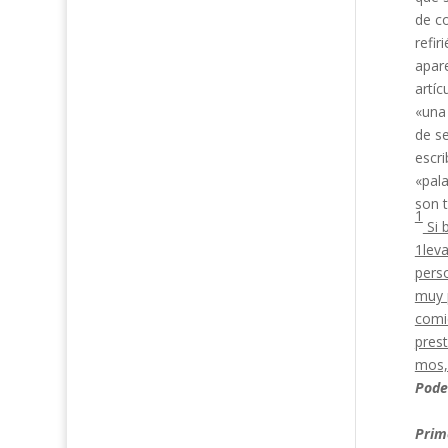
de c
refir
apare
artíc
«una
de se
escri
«pala
son t
1
Si 
1leva
perso
muy 
comi
pres
mos, 
Pode
Prim