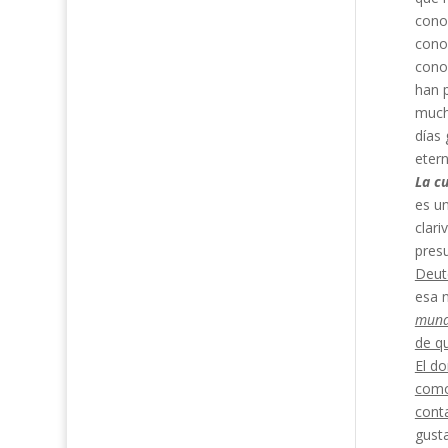
cono
conoc
conoc
han p
much
días 
etern
La cu
es un
clari
presu
Deut
esa 
mun
de qu
El d
como
cont
gusta