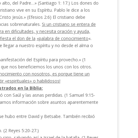
 alto, del Padre…» (Santiago 1: 17.) Los dones do
istiano vive en su Espíritu. Pablo le dice a los
risto Jesús.» (Efesios 2:6) El cristiano debe
encias sobrenaturales.
Si un cristiano se entera de
ra en dificultades, y necesita oración y ayuda,
iesta el don de la
«palabra de conocimiento
«.
e llegar a nuestro espíritu y no desde el alma o
manifestación del Espíritu para provecho.» (1
 que nos beneficiemos los unos con los otros.
nocimiento con nosotros, es porque tiene un
r «espirituales» o habilidosos!
rados en la Biblia:
 con Saúl y las asnas per­didas. (1 Samuel 9:15-
ndarnos información sobre asuntos aparentemente
ue hubo entre David y Bet­sabe. También recibió
o. (2 Reyes 5:20-27.)
sirio, salvando así a Israel de la batalla. (2 Reyes