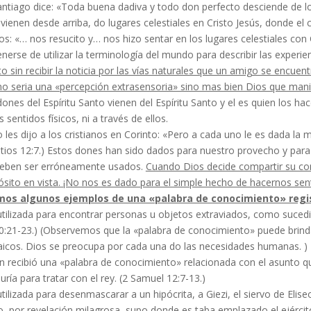
ntiago dice: «Toda buena dadiva y todo don perfecto desciende de lo
vienen desde arriba, do lugares celestiales en Cristo Jesús, donde el cr
os: «… nos resucito y… nos hizo sentar en los lugares celestiales con C
nerse de utili­zar la terminología del mundo para describir las ex­peri
o sin recibir la noticia por las vías natu­rales que un amigo se encuent
o seria una «percepción extrasensoria» sino mas bien Dios que ma­nif
ones del Espíritu Santo vienen del Espíritu Santo y el es quien los hac
s sentidos físicos, ni a través de ellos.
 les dijo a los cristianos en Corinto: «Pero a cada uno le es dada la 
ntios 12:7.) Estos dones han sido dados para nuestro provecho y para
eben ser erróneamente usados.
Cuando Dios decide compartir su co
sito en vista. ¡No nos es dado para el simple hecho de hacernos senti
os algunos ejemplos de una «palabra de cono­cimiento» regist
tilizada para encontrar personas u objetos extraviados, como sucedió
10:21-23.) (Observemos que la «palabra de conocimiento» puede bri
aicos. Dios se preocupa por cada una do las necesidades humanas. )
 recibió una «palabra de conocimiento» re­lacionada con el asunto q
uría para tratar con el rey. (2 Samuel 12:7-13.)
tilizada para desenmascarar a un hipócrita, a Giezi, el siervo de Elise
o, por revelación milagrosa, supo donde es­ taba emplazado el ejército 