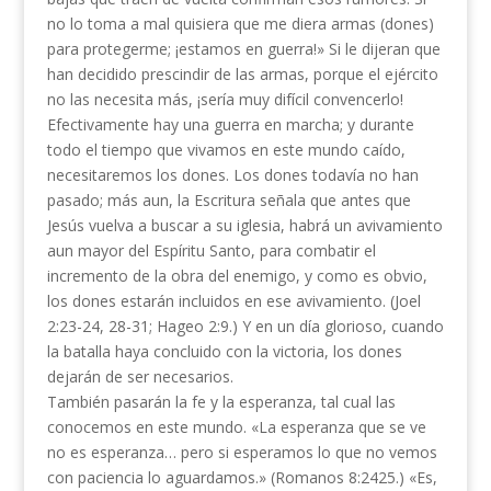
no lo toma a mal quisiera que me diera armas (dones)
para protegerme; ¡estamos en guerra!» Si le dijeran que
han decidido prescindir de las armas, por­que el ejército
no las necesita más, ¡sería muy difícil convencerlo!
Efectivamente hay una guerra en marcha; y du­rante
todo el tiempo que vivamos en este mundo caído,
necesitaremos los dones. Los dones todavía no han
pasado; más aun, la Escritura señala que antes que
Jesús vuelva a buscar a su iglesia, habrá un avivamiento
aun mayor del Espíritu Santo, para combatir el
incremento de la obra del enemigo, y como es obvio,
los dones estarán incluidos en ese avi­vamiento. (Joel
2:23-24, 28-31; Hageo 2:9.) Y en un día glorioso, cuando
la batalla haya concluido con la victoria, los dones
dejarán de ser necesarios.
También pasarán la fe y la esperanza, tal cual las
conocemos en este mundo. «La esperanza que se ve
no es esperanza… pero si esperamos lo que no ve­mos
con paciencia lo aguardamos.» (Romanos 8:24­25.) «Es,