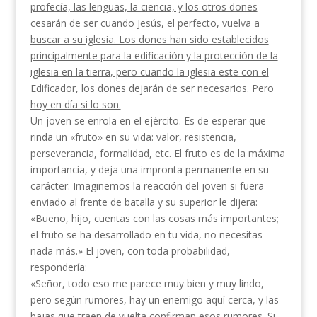
profecía, las lenguas, la ciencia, y los otros dones
cesarán de ser cuando Jesús, el perfecto, vuelva a
buscar a su iglesia. Los dones han sido esta­blecidos
principalmente para la edificación y la protección de la
iglesia en la tierra, pero cuando la igle­sia este con el
Edificador, los dones dejarán de ser necesarios. Pero
hoy en día si lo son.
Un joven se enrola en el ejército. Es de esperar que
rinda un «fruto» en su vida: valor, resistencia,
perseverancia, formalidad, etc. El fruto es de la máxima
importancia, y deja una impronta permanente en su
carácter. Imaginemos la reacción del joven si fuera
enviado al frente de batalla y su superior le dijera:
«Bueno, hijo, cuentas con las cosas más importan­tes;
el fruto se ha desarrollado en tu vida, no nece­sitas
nada más.» El joven, con toda probabilidad,
respondería:
«Señor, todo eso me parece muy bien y muy lindo,
pero según rumores, hay un enemigo aquí cerca, y las
bajas que traen de vuelta confirman esos rumores. Si