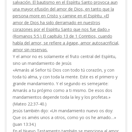
salvación. El bautismo en el Espíritu Santo provoca aun
una mayor efusión del amor de Dios, en tanto que la
persona more en Cristo y camine en el Espíritu. «El
amor de Dios ha sido derramado en nuestros
corazones por el Espíritu Santo que nos fue dado.»
(Romanos 5:5.) El capítulo 13 de 1 Co­rintios, cuando
habla del amor, se refiere a ágape, amor autosacrificial,
amor sin reservas.
Y el amor no es solamente el fruto central del Espíritu,
sino un mandamiento de Jesús
«Amarás al Señor tú Dios con todo tú corazón, y con
toda tú alma, y con toda la mente. Este es el primero y
grande mandamiento. Y el segundo es semejante:
Amarás a tu prójimo como a ti mismo. De esos dos
mandamientos depende toda la ley y los profetas.»
(Mateo 22:37-40.)
Jesús también dijo: «Un mandamiento nuevo os doy:
Que os améis unos a otros, como yo os he ama­do…»
(Juan 13:34.)
En el Nuevo Testamento también se menciona al amor