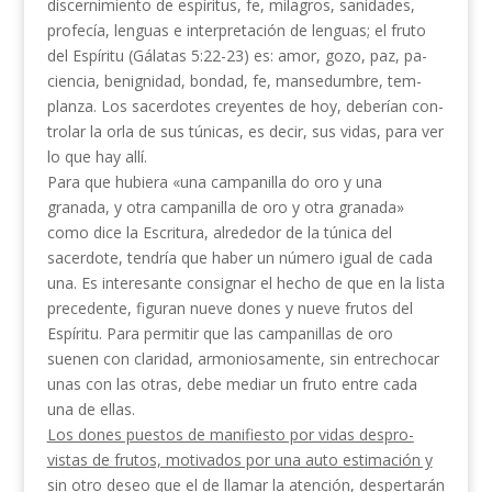
discernimiento de espíritus, fe, milagros, sanidades,
profecía, lenguas e interpretación de lenguas; el fruto
del Espíritu (Gálatas 5:22-23) es: amor, gozo, paz, pa­
ciencia,
benignidad, bondad, fe, mansedumbre, tem­
planza. Los sacerdotes creyentes de hoy, deberían con­
trolar la orla de sus túnicas, es decir, sus vidas, para ver
lo que hay allí.
Para que hubiera «una campanilla do oro y una
granada, y otra campanilla de oro y otra granada»
como dice la Escritura, alrededor de la túnica del
sacerdote, tendría que haber un número igual de cada
una. Es interesante consignar el hecho de que en la lista
precedente, figuran nueve dones y nueve frutos del
Espíritu. Para permitir que las campanillas de oro
suenen con claridad, armoniosamente, sin entre­chocar
unas con las otras, debe mediar un fruto entre cada
una de ellas.
Los dones puestos de manifiesto por vidas despro­
vistas de frutos, motivados por una auto estimación y
sin otro deseo que el de llamar la atención, desper­tarán