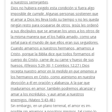
a nuestros semejantes
.
Dios no hubiera exigido esta condición si fuera algo
imposible de cumplir. Algunas personas sostienen que
el amar a Dios les lleva todo su tiempo y no les queda
ningún resto para ocuparse de otros. Jesús les ordenó
a sus discípulos que se amaran los unos a los otros de
la misma manera que el los había ama­do, como una
señal para el mundo de que ellos eran sus seguidores.
Cuando amamos a nuestros hermanos, amamos a
Cristo, porque la Biblia dice que todos formamos el
cuerpo do Cristo, carne de su carne y hueso de sus
huesos. (Efesios 5:29-30; 1 Corintios 12:27.) Dios
recepta nuestro amor
en la medida en que amamos
a
los hermanos en Cristo, como asimismo en nuestra
devoción a él en oración y alabanza. A la par que
maduramos en amor, también podremos al­canzar y
amar a los incrédulos, y aun amar a nuestros
enemigos. (Mateo 5:43-48.)
Sin embargo, en un plano terrenal, el amor es im­
posible sin amarnos a nosotros mismos, tal como lo