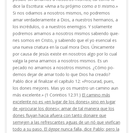
dice la Escritura: «Ama a tu prójimo como
a ti mis­
mo.»
Si nos odiamos a nosotros mismos, no podremos
amar verdaderamente a Dios, a nuestros hermanos, a
los incrédulos, o a nuestros enemigos. Y solamente
podremos amarnos a nosotros mismos sabiendo quie­
nes somos en Cristo, y sabiendo que el yo esencial es
una nueva criatura en la cual mora Dios. Únicamente
por causa de Jesús existe en nosotros algo por lo cual
valga la pena amarnos a nosotros mismos. Es un
pecado no amarnos a nosotros mismos. ¿Cómo po­
demos dejar de amar todo lo que Dios ha creado?
Pablo dice al finalizar el capítulo 12: «Procurad, pues,
los dones mejores. Mas yo os muestro un camino aun
más excelente.» (1 Corintios 12:31.)
El camino más
excelente no es «en lugar de los dones» sino en lugar
de «procurar los dones»: amar de tal manera que los
dones fluyan hacia afuera con tanto donaire que
semejen a las refrescantes aguas de un rió que vivifican
todo a su paso. El
ágape
nunca falla, dice Pablo; pero la