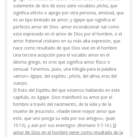
solamente de dos de esos siete vocablos
philia
,
que
significa afecto o apego por otra persona, amistad, que
es un tipo limitado de amor; y
ágape
que significa el
perfecto amor de Dios -amor incondicional -tal como
esta expresado en el amor de Dios por el hombre, o el
amor fraternal cristiano en su más alta expresión, que
nace como resultado de que Dios vive en el hombre.
Una tercera acepción para el vocablo amor en el
idioma griego, es
eros
que significa amor físico o
sensual. Tenemos, pues, una trilogía para la palabra
«amor»:
ágape
, del espíritu ;
philia
, del alma;
eros
del
cuerpo.
El fruto del Espíritu del que estamos hablando en este
capítulo, es ágape. Dios manifestó su amor por el
hombre a través del nacimiento, de la vida y de la
muerte de Jesucristo. «Nadie tiene mayor amor que
este, que uno ponga su vida por sus amigos», (Juan
15:13), y aún por sus enemigos. (Romano 5:7-10.)
El
amor de Dios en el hombre viene como resultado de la