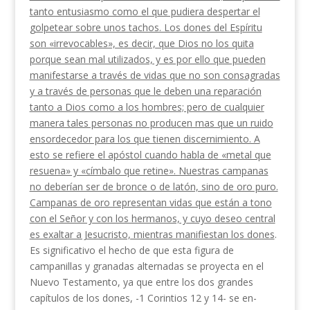
tanto entusiasmo como el que pudiera desper­tar el
golpetear sobre unos tachos. Los dones del Espíritu
son «irrevocables», es decir, que Dios no los quita
porque sean mal utilizados, y es por ello que pueden
manifestarse a través de vidas que no son consagradas
y a través de personas que le deben una reparación
tanto a Dios como a los hombres; pero de cualquier
manera tales personas no producen mas que un ruido
ensordecedor para los que tienen discernimiento. A
esto se refiere el apóstol cuando habla de «metal que
resuena» y «címbalo que retine». Nuestras campanas
no deberían ser de bronce o de latón, sino de oro puro.
Campanas de oro represen­tan vidas que están a tono
con el Señor y con los hermanos, y cuyo deseo central
es exaltar a Jesucris­to, mientras manifiestan los dones
.
Es significativo el hecho de que esta figura de
campanillas y granadas alternadas se proyecta en el
Nuevo Testamento, ya que entre los dos grandes
capítulos de los dones, -1 Corintios 12 y 14- se en­