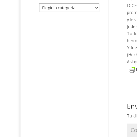
DICE
prome
y les
Judea
Todo
herm
Y fue
(Hec
Así q
En
Tu di