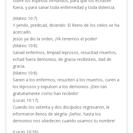
sobre los espíritus inmundos, para que los echasen
fuera, y para sanar toda enfermedad y toda dolencia.
(Mateo 10:7)
Y yendo, predicad, diciendo: El Reino de los cielos se ha
acercado.
Jesús ya dio la orden, ¡YA tenemos el poder!
(Mateo 10:8)
Sanad enfermos, limpiad leprosos, resucitad muertos,
echad fuera demonios; de gracia recibisteis, dad de
gracia.
(Mateo 10:8)
Sanen a los enfermos, resuciten a los muertos, curen a
los leprosos y expulsen a los demonios. ¡Den tan
gratuitamente como han recibido!
(Lucas 10:17)
Cuando los setenta y dos discípulos regresaron, le
informaron llenos de alegría: ¡Señor, hasta los
demonios nos obedecen cuando usamos tu nombre!
(Lucas 10:16)