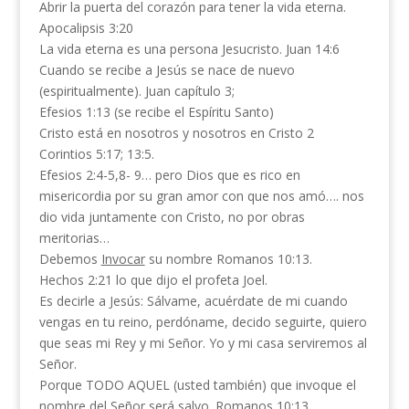
Abrir la puerta del corazón para tener la vida eterna.
Apocalipsis 3:20
La vida eterna es una persona Jesucristo. Juan 14:6
Cuando se recibe a Jesús se nace de nuevo
(espiritualmente). Juan capítulo 3;
Efesios 1:13 (se recibe el Espíritu Santo)
Cristo está en nosotros y nosotros en Cristo 2
Corintios 5:17; 13:5.
Efesios 2:4-5,8- 9… pero Dios que es rico en
misericordia por su gran amor con que nos amó…. nos
dio vida juntamente con Cristo, no por obras
meritorias…
Debemos
Invocar
su nombre Romanos 10:13.
Hechos 2:21 lo que dijo el profeta Joel.
Es decirle a Jesús: Sálvame, acuérdate de mi cuando
vengas en tu reino, perdóname, decido seguirte, quiero
que seas mi Rey y mi Señor. Yo y mi casa serviremos al
Señor.
Porque TODO AQUEL (usted también) que invoque el
nombre del Señor será salvo. Romanos 10:13.