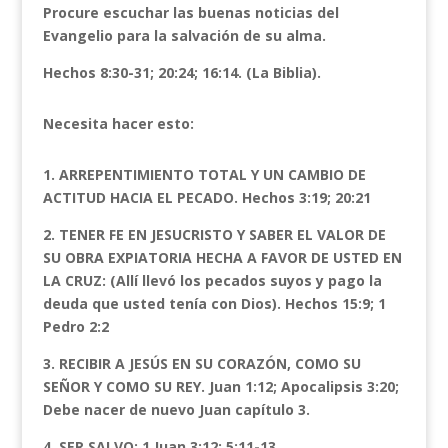
Procure escuchar las buenas noticias del
Evangelio para la salvación de su alma.
Hechos 8:30-31; 20:24; 16:14. (La Biblia).
Necesita hacer esto:
1. ARREPENTIMIENTO TOTAL Y UN CAMBIO DE
ACTITUD HACIA EL PECADO. Hechos 3:19; 20:21
2. TENER FE EN JESUCRISTO Y SABER EL VALOR DE
SU OBRA EXPIATORIA HECHA A FAVOR DE USTED EN
LA CRUZ: (Allí llevó los pecados suyos y pago la
deuda que usted tenía con Dios). Hechos 15:9; 1
Pedro 2:2
3. RECIBIR A JESÚS EN SU CORAZÓN, COMO SU
SEÑOR Y COMO SU REY. Juan 1:12; Apocalipsis 3:20;
Debe nacer de nuevo Juan capítulo 3.
4. SER SALVO: 1 Juan 3:12; 5:11-13.