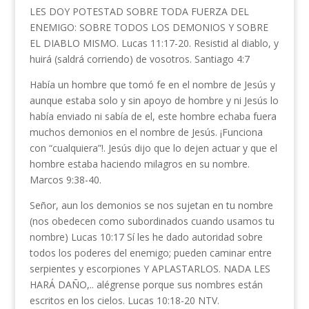
LES DOY POTESTAD SOBRE TODA FUERZA DEL
ENEMIGO: SOBRE TODOS LOS DEMONIOS Y SOBRE
EL DIABLO MISMO. Lucas 11:17-20. Resistid al diablo, y
huirá (saldrá corriendo) de vosotros. Santiago 4:7
Había un hombre que tomó fe en el nombre de Jesús y
aunque estaba solo y sin apoyo de hombre y ni Jesús lo
había enviado ni sabía de el, este hombre echaba fuera
muchos demonios en el nombre de Jesús. ¡Funciona
con “cualquiera”!. Jesús dijo que lo dejen actuar y que el
hombre estaba haciendo milagros en su nombre.
Marcos 9:38-40.
Señor, aun los demonios se nos sujetan en tu nombre
(nos obedecen como subordinados cuando usamos tu
nombre) Lucas 10:17 Sí les he dado autoridad sobre
todos los poderes del enemigo; pueden caminar entre
serpientes y escorpiones Y APLASTARLOS. NADA LES
HARÁ DAÑO,.. alégrense porque sus nombres están
escritos en los cielos. Lucas 10:18-20 NTV.