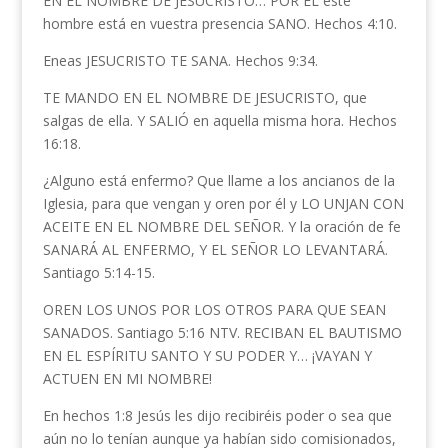
EN EL NOMBRE DE JESUCRISTO… POR EL este
hombre está en vuestra presencia SANO. Hechos 4:10.
Eneas JESUCRISTO TE SANA. Hechos 9:34.
TE MANDO EN EL NOMBRE DE JESUCRISTO, que
salgas de ella. Y SALIÓ en aquella misma hora. Hechos
16:18.
¿Alguno está enfermo? Que llame a los ancianos de la
Iglesia, para que vengan y oren por él y LO UNJAN CON
ACEITE EN EL NOMBRE DEL SEÑOR. Y la oración de fe
SANARÁ AL ENFERMO, Y EL SEÑOR LO LEVANTARÁ.
Santiago 5:14-15.
OREN LOS UNOS POR LOS OTROS PARA QUE SEAN
SANADOS. Santiago 5:16 NTV. RECIBAN EL BAUTISMO
EN EL ESPÍRITU SANTO Y SU PODER Y… ¡VAYAN Y
ACTUEN EN MI NOMBRE!
En hechos 1:8 Jesús les dijo recibiréis poder o sea que
aún no lo tenían aunque ya habían sido comisionados,